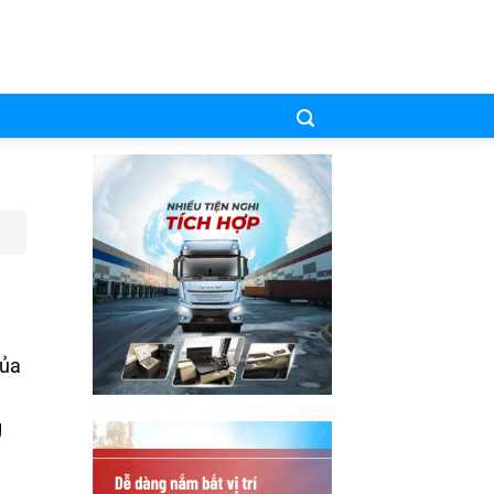
của
g