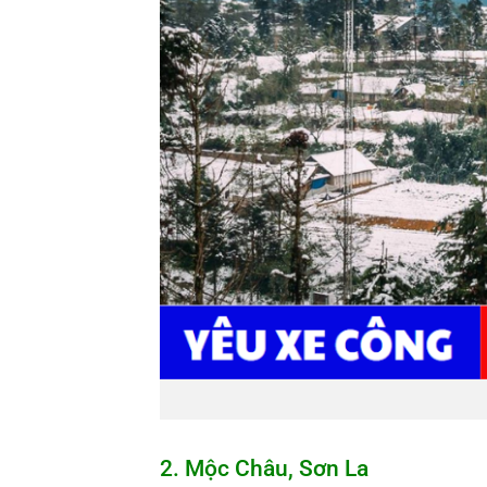
2. Mộc
C
hâu,
S
ơn
L
a