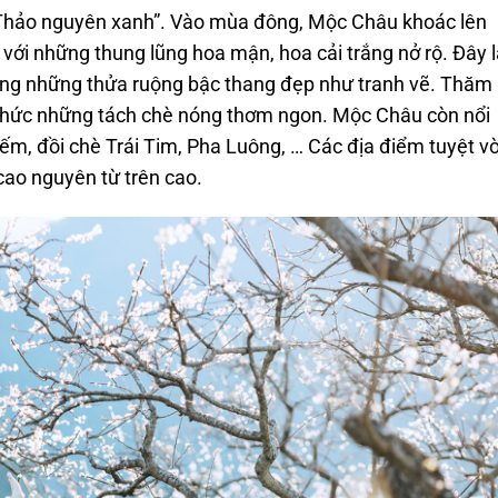
 “Thảo nguyên xanh”. Vào mùa đông, Mộc Châu khoác lên
 với những thung lũng hoa mận, hoa cải trắng nở rộ. Đây 
ỡng những thửa ruộng bậc thang đẹp như tranh vẽ. Thăm
thức những tách chè nóng thơm ngon. Mộc Châu còn nổi
Yếm, đồi chè Trái Tim, Pha Luông, … Các địa điểm tuyệt vờ
ao nguyên từ trên cao.