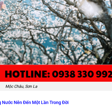
Mộc Châu, Sơn La
g Nước Nên Đến Một Lần Trong Đời