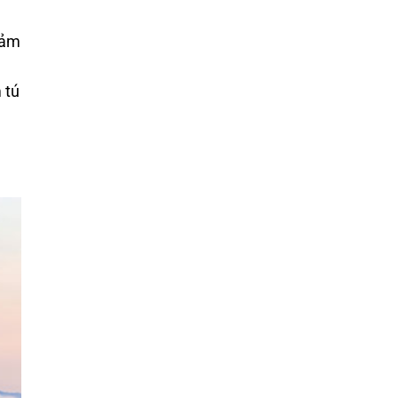
cảm
 tú