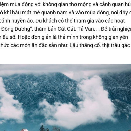
ghiệm mùa đông với không gian thơ mộng và cảnh quan h
 có khí hậu mát mẻ quanh năm và vào mùa đông, nơi đây 
g cảnh huyền ảo. Du khách có thể tham gia vào các hoạt
 Đông Dương”, thăm bản Cát Cát, Tả Van, … Để trải nghi
hiểu số. Hoặc đơn giản là thả mình trong không gian yên
hức các món ăn đặc sản như: Lẩu thắng cố, thịt trâu gác