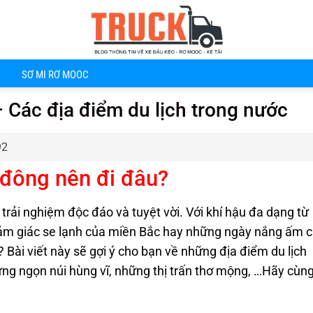
SƠ MI RƠ MOOC
 Các địa điểm du lịch trong nước
92
đông nên đi đâu
?
rải nghiệm độc đáo và tuyệt vời. Với khí hậu đa dạng từ
ảm giác se lạnh của miền Bắc hay những ngày nắng ấm 
ài viết này sẽ gợi ý cho bạn về những địa điểm du lịch
ững ngọn núi hùng vĩ, những thị trấn thơ mộng, …Hãy cùn