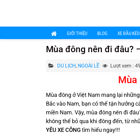
Chuyển
đến
nội
dung
GIỚI THIỆU
BLOG
XE ĐẦU KÉO
Mùa đông nên đi đâu? –
DU LỊCH
,
NGOÀI LỀ
Lượt xem : 4
Mùa 
Mùa đông ở Việt Nam mang lại những t
Bắc vào Nam, bạn có thể tận hưởng c
miền Nam. Vậy, mùa đông nên đi đâu? B
không thể bỏ qua khi đông đến, từ nh
YÊU XE CÔNG
tìm hiểu ngay!!!