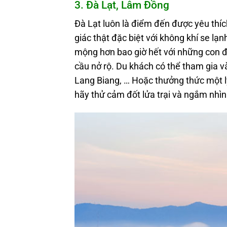
3. Đà
L
ạt,
L
âm
Đ
ồng
Đà Lạt luôn là điểm đến được yêu th
giác thật đặc biệt với không khí se l
mộng hơn bao giờ hết với những con 
cầu nở rộ. Du khách có thể tham gia 
Lang Biang, … Hoặc thưởng thức một l
hãy thử cảm đốt lửa trại và ngắm nhì