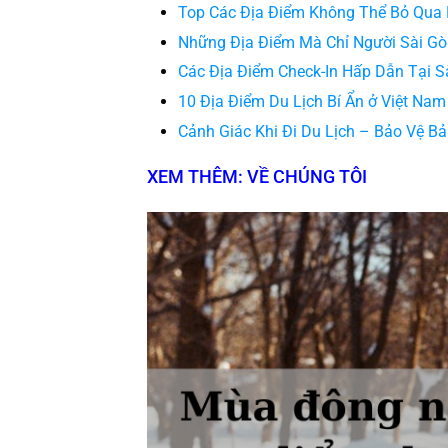
Top Các Địa Điểm Không Thể Bỏ Qua 
Những Địa Điểm Mà Chỉ Người Sài Gò
Các Địa Điểm Check-In Hấp Dẫn Tại S
10 Địa Điểm Du Lịch Bí Ẩn ở Việt Na
Cảnh Giác Khi Đi Du Lịch – Bảo Vệ B
XEM THÊM: VỀ CHÚNG TÔI