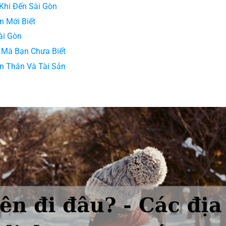
Khi Đến Sài Gòn
n Mới Biết
ài Gòn
m Mà Bạn Chưa Biết
ản Thân Và Tài Sản