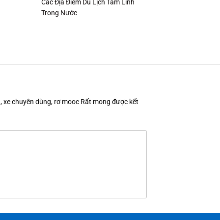
Các Địa Điểm Du Lịch Tâm Linh
Trong Nước
en, xe chuyên dùng, rơ mooc Rất mong được kết