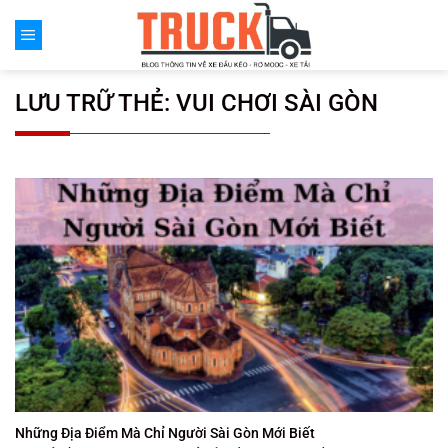
Chuyển
đến
nội
dung
LƯU TRỮ THẺ:
VUI CHƠI SÀI GÒN
Những Địa Điểm Mà Chỉ Người Sài Gòn Mới Biết