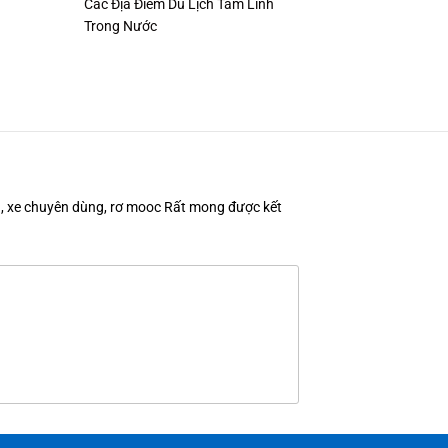
Các Địa Điểm Du Lịch Tâm Linh
Trong Nước
en, xe chuyên dùng, rơ mooc Rất mong được kết