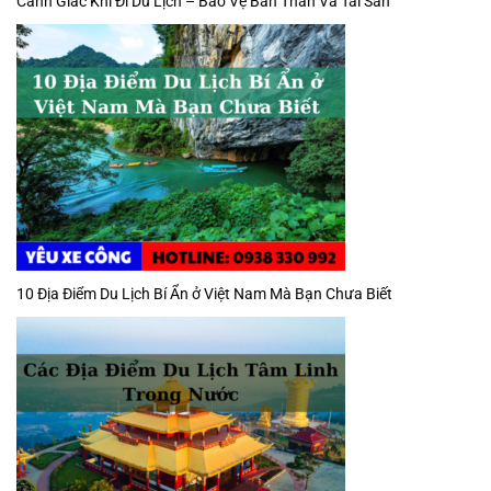
Cảnh Giác Khi Đi Du Lịch – Bảo Vệ Bản Thân Và Tài Sản
10 Địa Điểm Du Lịch Bí Ẩn ở Việt Nam Mà Bạn Chưa Biết