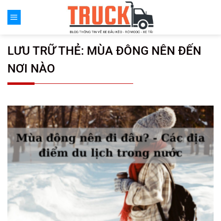
Chuyển
đến
nội
dung
LƯU TRỮ THẺ:
MÙA ĐÔNG NÊN ĐẾN
NƠI NÀO