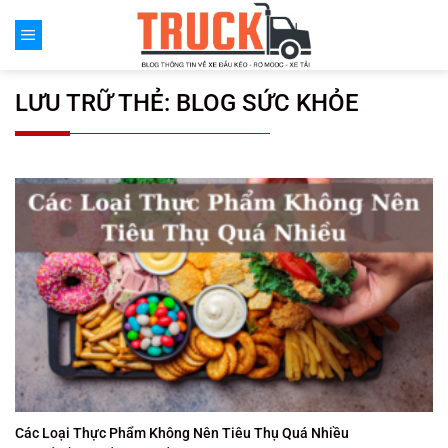
Chuyển
đến
nội
dung
LƯU TRỮ THẺ:
BLOG SỨC KHỎE
Các Loại Thực Phẩm Không Nên Tiêu Thụ Quá Nhiều