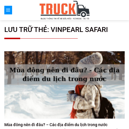
Chuyển
đến
nội
dung
LƯU TRỮ THẺ:
VINPEARL SAFARI
Mùa đông nên đi đâu? – Các địa điểm du lịch trong nước