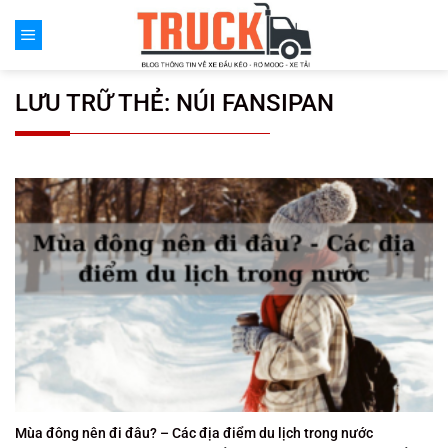
Chuyển
đến
nội
dung
LƯU TRỮ THẺ:
NÚI FANSIPAN
Mùa đông nên đi đâu? – Các địa điểm du lịch trong nước