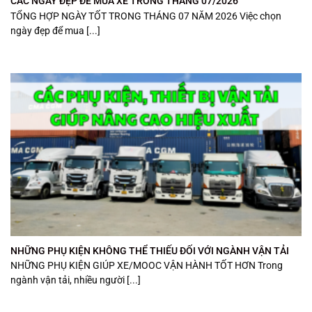
CÁC NGÀY ĐẸP ĐỂ MUA XE TRONG THÁNG 07/2026
TỔNG HỢP NGÀY TỐT TRONG THÁNG 07 NĂM 2026 Việc chọn
ngày đẹp để mua [...]
NHỮNG PHỤ KIỆN KHÔNG THỂ THIẾU ĐỐI VỚI NGÀNH VẬN TẢI
NHỮNG PHỤ KIỆN GIÚP XE/MOOC VẬN HÀNH TỐT HƠN Trong
ngành vận tải, nhiều người [...]