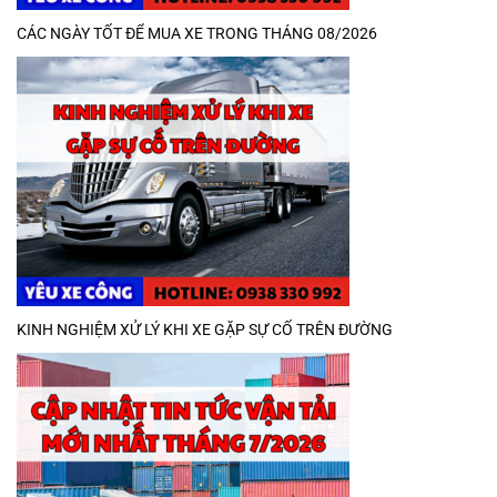
CÁC NGÀY TỐT ĐỂ MUA XE TRONG THÁNG 08/2026
KINH NGHIỆM XỬ LÝ KHI XE GẶP SỰ CỐ TRÊN ĐƯỜNG