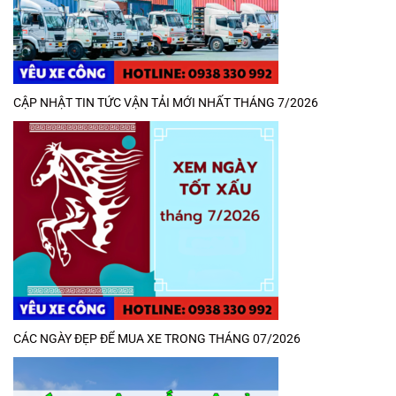
CẬP NHẬT TIN TỨC VẬN TẢI MỚI NHẤT THÁNG 7/2026
CÁC NGÀY ĐẸP ĐỂ MUA XE TRONG THÁNG 07/2026