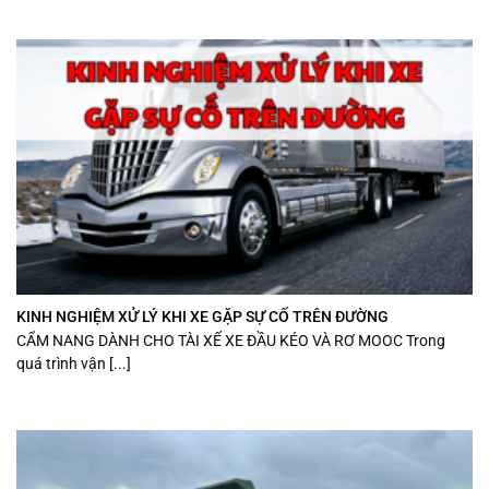
KINH NGHIỆM XỬ LÝ KHI XE GẶP SỰ CỐ TRÊN ĐƯỜNG
CẨM NANG DÀNH CHO TÀI XẾ XE ĐẦU KÉO VÀ RƠ MOOC Trong
quá trình vận [...]