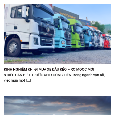
KINH NGHIỆM KHI ĐI MUA XE ĐẦU KÉO – RƠ MOOC MỚI
8 ĐIỀU CẦN BIẾT TRƯỚC KHI XUỐNG TIỀN Trong ngành vận tải,
việc mua một [...]