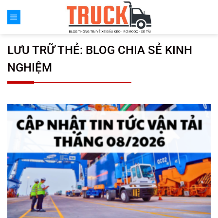
Chuyển
đến
nội
dung
LƯU TRỮ THẺ:
BLOG CHIA SẺ KINH
NGHIỆM