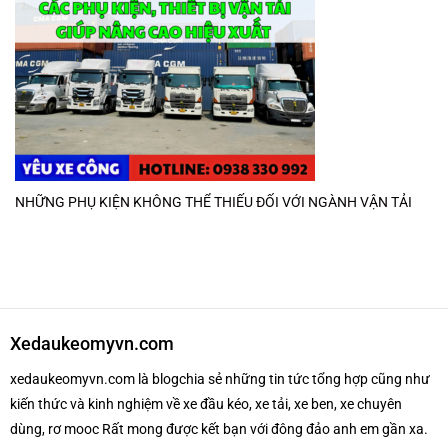
NHỮNG PHỤ KIỆN KHÔNG THỂ THIẾU ĐỐI VỚI NGÀNH VẬN TẢI
Xedaukeomyvn.com
xedaukeomyvn.com là blogchia sẻ những tin tức tổng hợp cũng như
kiến thức và kinh nghiệm về xe đầu kéo, xe tải, xe ben, xe chuyên
dùng, rơ mooc Rất mong được kết bạn với đông đảo anh em gần xa.