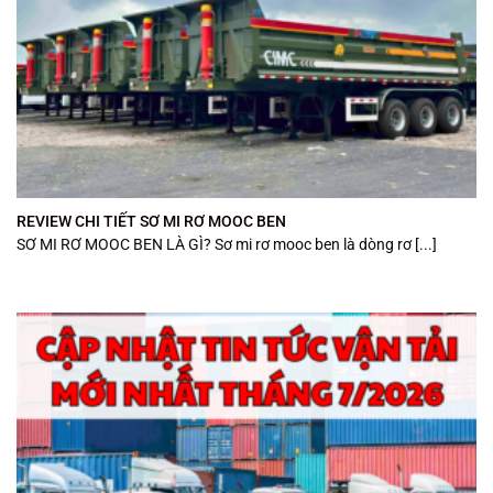
REVIEW CHI TIẾT SƠ MI RƠ MOOC BEN
SƠ MI RƠ MOOC BEN LÀ GÌ? Sơ mi rơ mooc ben là dòng rơ [...]