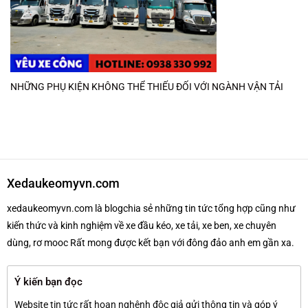
NHỮNG PHỤ KIỆN KHÔNG THỂ THIẾU ĐỐI VỚI NGÀNH VẬN TẢI
Xedaukeomyvn.com
xedaukeomyvn.com là blogchia sẻ những tin tức tổng hợp cũng như
kiến thức và kinh nghiệm về xe đầu kéo, xe tải, xe ben, xe chuyên
dùng, rơ mooc Rất mong được kết bạn với đông đảo anh em gần xa.
Ý kiến bạn đọc
Website tin tức rất hoan nghênh độc giả gửi thông tin và góp ý