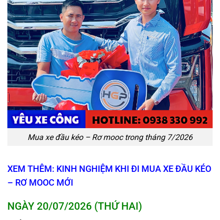
Mua xe đầu kéo – Rơ mooc trong tháng 7/2026
XEM THÊM: KINH NGHIỆM KHI ĐI MUA XE ĐẦU KÉO
– RƠ MOOC MỚI
NGÀY 20/07/2026 (THỨ HAI)