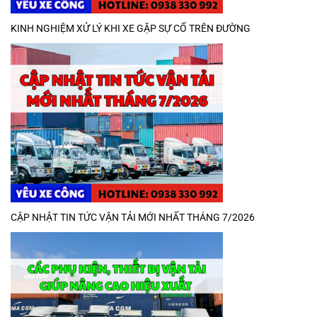
KINH NGHIỆM XỬ LÝ KHI XE GẶP SỰ CỐ TRÊN ĐƯỜNG
CẬP NHẬT TIN TỨC VẬN TẢI MỚI NHẤT THÁNG 7/2026