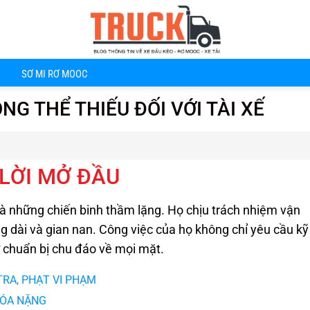
SƠ MI RƠ MOOC
G THỂ THIẾU ĐỐI VỚI TÀI XẾ
LỜI MỞ ĐẦU
 là những chiến binh thầm lặng. Họ chịu trách nhiệm vận
dài và gian nan. Công việc của họ không chỉ yêu cầu kỹ
ự chuẩn bị chu đáo về mọi mặt.
TRA, PHẠT VI PHẠM
HÓA NẶNG