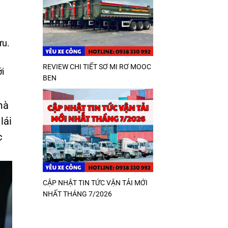
ưu.
REVIEW CHI TIẾT SƠ MI RƠ MOOC
ới
BEN
mà
lái
c
CẬP NHẬT TIN TỨC VẬN TẢI MỚI
NHẤT THÁNG 7/2026