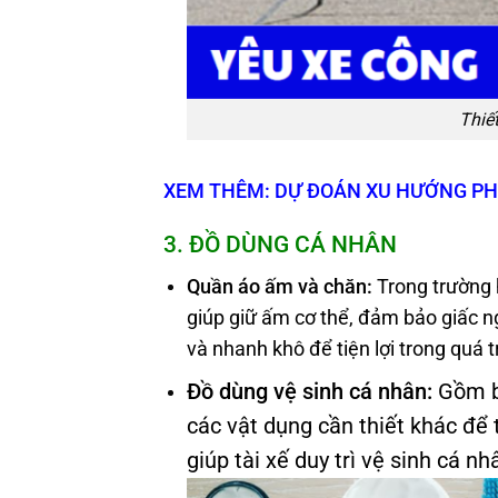
Thiế
XEM THÊM: DỰ ĐOÁN XU HƯỚNG PHÁ
3. ĐỒ DÙNG CÁ NHÂN
Quần áo ấm và chăn:
Trong trường 
giúp giữ ấm cơ thể, đảm bảo giấc ng
và nhanh khô để tiện lợi trong quá t
Đồ dùng vệ sinh cá nhân:
Gồm bà
các vật dụng cần thiết khác để 
giúp tài xế duy trì vệ sinh cá n