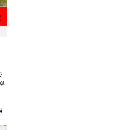
ẽ
ặt
ẽ