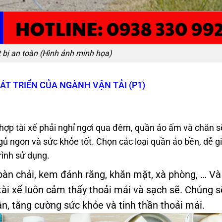
t bị an toàn (Hình ảnh minh họa)
T TRIỂN CỦA NGÀNH VẬN TẢI (P1)
hợp tài xế phải nghỉ ngơi qua đêm, quần áo ấm và chăn s
ủ ngon và sức khỏe tốt. Chọn các loại quần áo bền, dễ gi
rình sử dụng.
n chải, kem đánh răng, khăn mặt, xà phòng, … Và
tài xế luôn cảm thấy thoải mái và sạch sẽ. Chúng s
hân, tăng cường sức khỏe và tinh thần thoải mái.