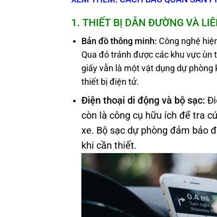
1. THIẾT BỊ DẪN ĐƯỜNG VÀ LI
B
ản đồ
thông minh
:
Công nghệ hiện 
Qua đó tránh được các khu vực ùn t
giấy vẫn là một vật dụng dự phòng kh
thiết bị điện tử.
Điện thoại di động và bộ sạc:
Đi
còn là công cụ hữu ích để tra cứ
xe. Bộ sạc dự phòng đảm bảo điệ
khi cần thiết.