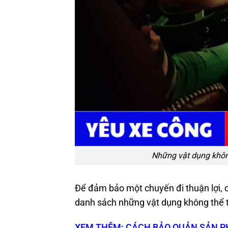
Những vật dụng không
Để đảm bảo một chuyến đi thuận lợi, cá
danh sách những vật dụng không thể th
XEM THÊM: CÁCH BẢO QUẢN SẢN P