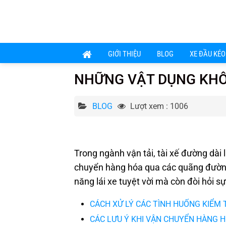
Chuyển
đến
nội
dung
GIỚI THIỆU
BLOG
XE ĐẦU KÉO
NHỮNG VẬT DỤNG KHÔN
BLOG
Lượt xem : 1006
Trong ngành vận tải, tài xế đường dài
chuyển hàng hóa qua các quãng đường 
năng lái xe tuyệt vời mà còn đòi hỏi s
CÁCH XỬ LÝ CÁC TÌNH HUỐNG KIỂM 
CÁC LƯU Ý KHI VẬN CHUYỂN HÀNG 