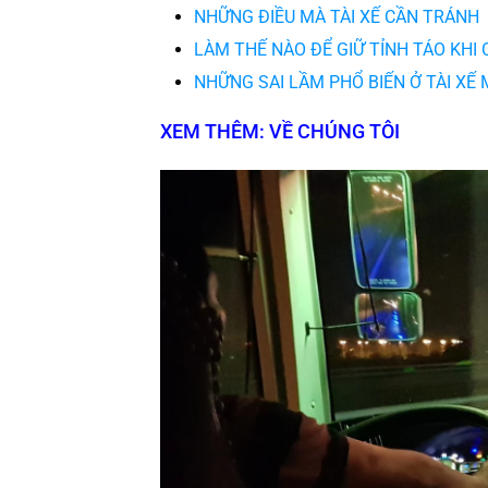
NHỮNG ĐIỀU MÀ TÀI XẾ CẦN TRÁNH
LÀM THẾ NÀO ĐỂ GIỮ TỈNH TÁO KHI
NHỮNG SAI LẦM PHỔ BIẾN Ở TÀI XẾ 
XEM THÊM: VỀ CHÚNG TÔI