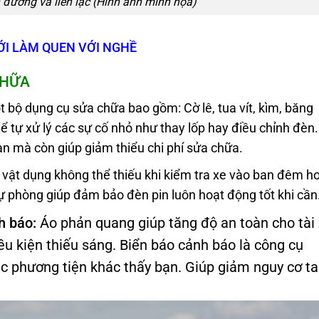
n đường và liên lạc (Hình ảnh minh họa)
MỚI LÀM QUEN VỚI NGHỀ
CHỮA
 bộ dụng cụ sửa chữa bao gồm: Cờ lê, tua vít, kìm, băng
thể tự xử lý các sự cố nhỏ như thay lốp hay điều chỉnh đèn.
ian mà còn giúp giảm thiểu chi phí sửa chữa.
 vật dụng không thể thiếu khi kiểm tra xe vào ban đêm h
dự phòng giúp đảm bảo đèn pin luôn hoạt động tốt khi cần
h báo:
Áo phản quang giúp tăng độ an toàn cho tài
ều kiện thiếu sáng. Biển báo cảnh báo là công cụ
c phương tiện khác thấy bạn. Giúp giảm nguy cơ ta