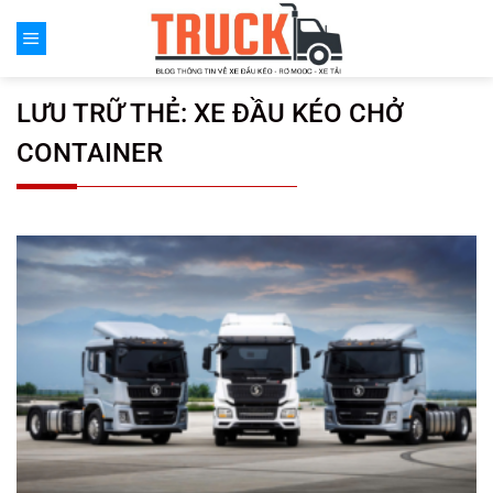
Chuyển
đến
nội
dung
LƯU TRỮ THẺ:
XE ĐẦU KÉO CHỞ
CONTAINER