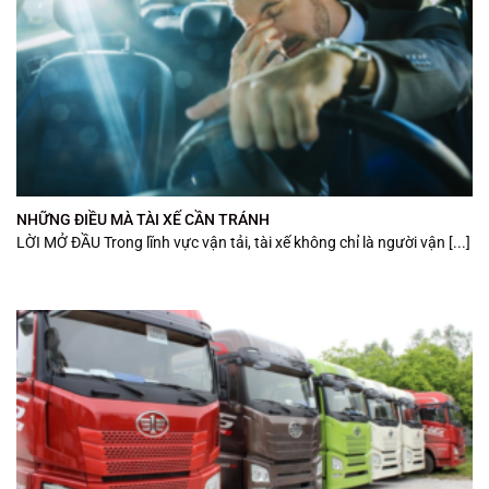
NHỮNG ĐIỀU MÀ TÀI XẾ CẦN TRÁNH
LỜI MỞ ĐẦU Trong lĩnh vực vận tải, tài xế không chỉ là người vận [...]