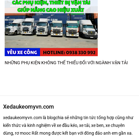
NHỮNG PHỤ KIỆN KHÔNG THỂ THIẾU ĐỐI VỚI NGÀNH VẬN TẢI
Xedaukeomyvn.com
xedaukeomyvn.com là blogchia sẻ những tin tức tổng hợp cũng như
kiến thức và kinh nghiệm về xe đầu kéo, xe tải, xe ben, xe chuyên
dùng, rơ mooc Rất mong được kết bạn với đông đảo anh em gần xa.