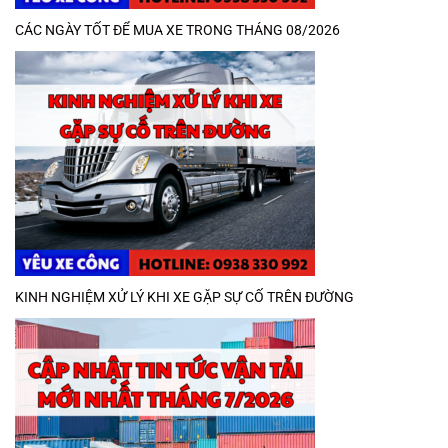
CÁC NGÀY TỐT ĐỂ MUA XE TRONG THÁNG 08/2026
KINH NGHIỆM XỬ LÝ KHI XE GẶP SỰ CỐ TRÊN ĐƯỜNG