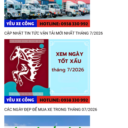
CẬP NHẬT TIN TỨC VẬN TẢI MỚI NHẤT THÁNG 7/2026
CÁC NGÀY ĐẸP ĐỂ MUA XE TRONG THÁNG 07/2026