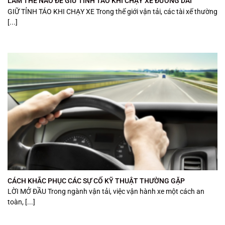
LÀM THẾ NÀO ĐỂ GIỮ TỈNH TÁO KHI CHẠY XE ĐƯỜNG DÀI
GIỮ TỈNH TÁO KHI CHẠY XE Trong thế giới vận tải, các tài xế thường
[...]
CÁCH KHẮC PHỤC CÁC SỰ CỐ KỸ THUẬT THƯỜNG GẶP
LỜI MỞ ĐẦU Trong ngành vận tải, việc vận hành xe một cách an
toàn, [...]