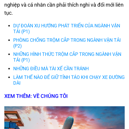
nghiệp và cá nhân cần phải thích nghi và đổi mới liên
tục.
DỰ ĐOÁN XU HƯỚNG PHÁT TRIỂN CỦA NGÀNH VẬN
TẢI (P1)
PHÒNG CHỐNG TRỘM CẮP TRONG NGÀNH VẬN TẢI
(P2)
NHỮNG HÌNH THỨC TRỘM CẮP TRONG NGÀNH VẬN
TẢI (P1)
NHỮNG ĐIỀU MÀ TÀI XẾ CẦN TRÁNH
LÀM THẾ NÀO ĐỂ GIỮ TỈNH TÁO KHI CHẠY XE ĐƯỜNG
DÀI
XEM THÊM: VỀ CHÚNG TÔI