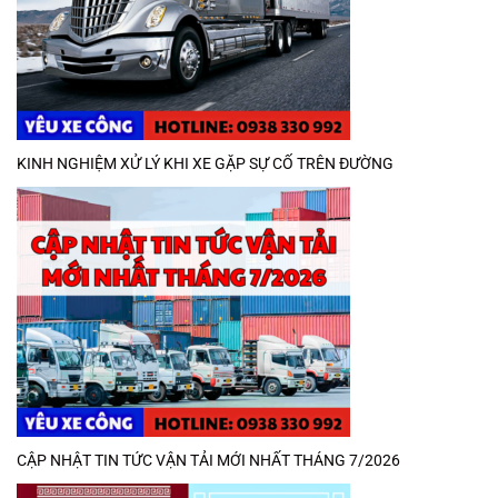
KINH NGHIỆM XỬ LÝ KHI XE GẶP SỰ CỐ TRÊN ĐƯỜNG
CẬP NHẬT TIN TỨC VẬN TẢI MỚI NHẤT THÁNG 7/2026