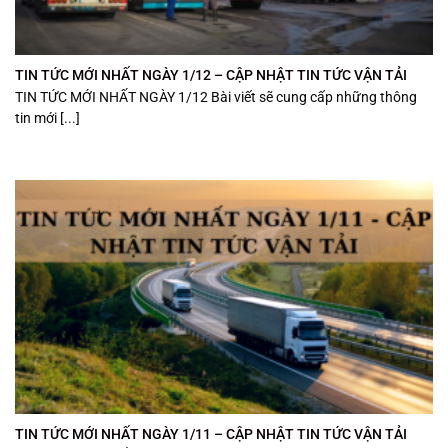
TIN TỨC MỚI NHẤT NGÀY 1/12 – CẬP NHẬT TIN TỨC VẬN TẢI
TIN TỨC MỚI NHẤT NGÀY 1/12 Bài viết sẽ cung cấp những thông
tin mới [...]
TIN TỨC MỚI NHẤT NGÀY 1/11 – CẬP NHẬT TIN TỨC VẬN TẢI