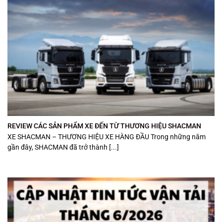
REVIEW CÁC SẢN PHẨM XE ĐẾN TỪ THƯƠNG HIỆU SHACMAN
XE SHACMAN – THƯƠNG HIỆU XE HÀNG ĐẦU Trong những năm
gần đây, SHACMAN đã trở thành [...]