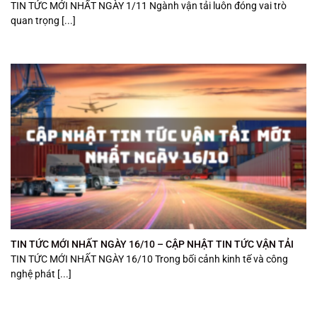
TIN TỨC MỚI NHẤT NGÀY 1/11 Ngành vận tải luôn đóng vai trò
quan trọng [...]
TIN TỨC MỚI NHẤT NGÀY 16/10 – CẬP NHẬT TIN TỨC VẬN TẢI
TIN TỨC MỚI NHẤT NGÀY 16/10 Trong bối cảnh kinh tế và công
nghệ phát [...]