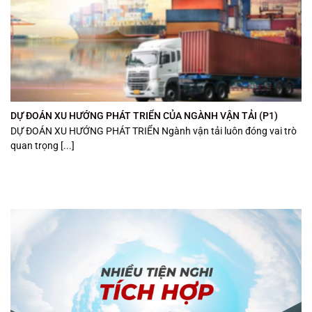
DỰ ĐOÁN XU HƯỚNG PHÁT TRIỂN CỦA NGÀNH VẬN TẢI (P1)
DỰ ĐOÁN XU HƯỚNG PHÁT TRIỂN Ngành vận tải luôn đóng vai trò
quan trọng [...]