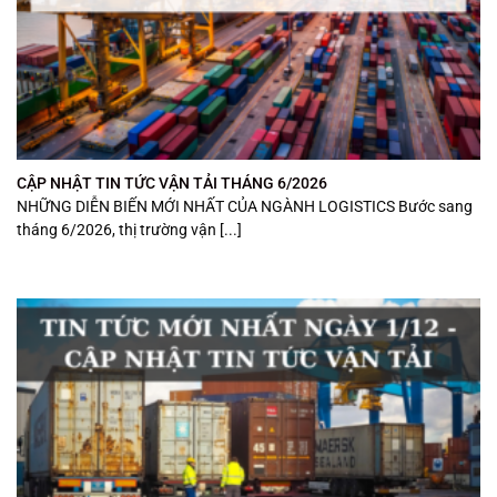
CẬP NHẬT TIN TỨC VẬN TẢI THÁNG 6/2026
NHỮNG DIỄN BIẾN MỚI NHẤT CỦA NGÀNH LOGISTICS Bước sang
tháng 6/2026, thị trường vận [...]