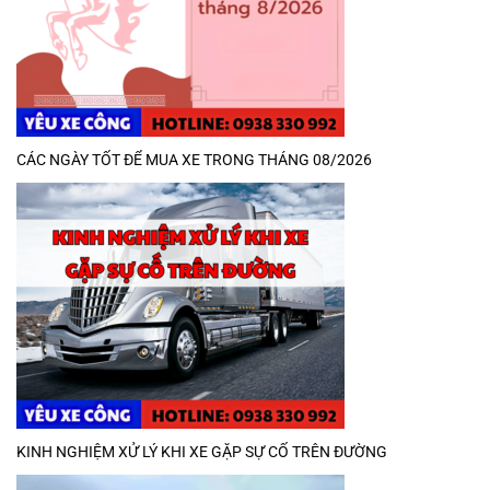
CÁC NGÀY TỐT ĐỂ MUA XE TRONG THÁNG 08/2026
KINH NGHIỆM XỬ LÝ KHI XE GẶP SỰ CỐ TRÊN ĐƯỜNG