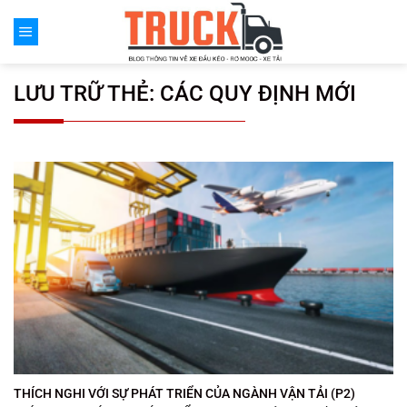
Chuyển
đến
nội
dung
LƯU TRỮ THẺ:
CÁC QUY ĐỊNH MỚI
THÍCH NGHI VỚI SỰ PHÁT TRIỂN CỦA NGÀNH VẬN TẢI (P2)