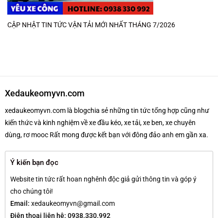
CẬP NHẬT TIN TỨC VẬN TẢI MỚI NHẤT THÁNG 7/2026
Xedaukeomyvn.com
xedaukeomyvn.com là blogchia sẻ những tin tức tổng hợp cũng như
kiến thức và kinh nghiệm về xe đầu kéo, xe tải, xe ben, xe chuyên
dùng, rơ mooc Rất mong được kết bạn với đông đảo anh em gần xa.
Ý kiến bạn đọc
Website tin tức rất hoan nghênh độc giả gửi thông tin và góp ý
cho chúng tôi!
Email:
xedaukeomyvn@gmail.com
Điện thoại liên hệ: 0938.330.992