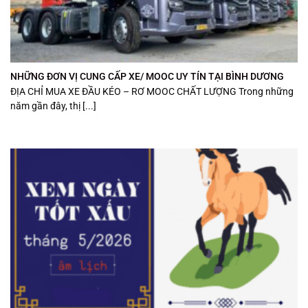
NHỮNG ĐƠN VỊ CUNG CẤP XE/ MOOC UY TÍN TẠI BÌNH DƯƠNG
ĐỊA CHỈ MUA XE ĐẦU KÉO – RƠ MOOC CHẤT LƯỢNG Trong những
năm gần đây, thị [...]