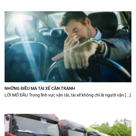
NHỮNG ĐIỀU MÀ TÀI XẾ CẦN TRÁNH
LỜI MỞ ĐẦU Trong lĩnh vực vận tải, tài xế không chỉ là người vận [...]