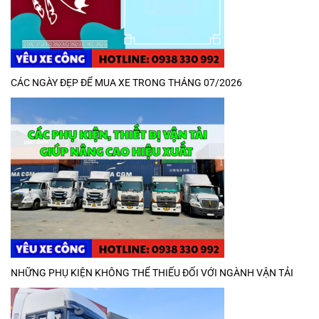
CÁC NGÀY ĐẸP ĐỂ MUA XE TRONG THÁNG 07/2026
NHỮNG PHỤ KIỆN KHÔNG THỂ THIẾU ĐỐI VỚI NGÀNH VẬN TẢI