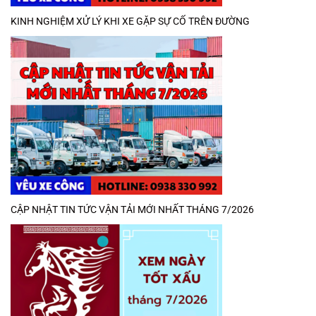
KINH NGHIỆM XỬ LÝ KHI XE GẶP SỰ CỐ TRÊN ĐƯỜNG
CẬP NHẬT TIN TỨC VẬN TẢI MỚI NHẤT THÁNG 7/2026