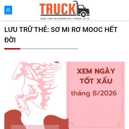
Chuyển
đến
nội
dung
LƯU TRỮ THẺ:
SƠ MI RƠ MOOC HẾT
ĐỜI