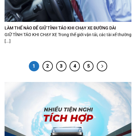
LÀM THẾ NÀO ĐỂ GIỮ TỈNH TÁO KHI CHẠY XE ĐƯỜNG DÀI
GIỮ TỈNH TÁO KHI CHẠY XE Trong thế giới vận tải, các tài xế thường
[...]
1
2
3
4
5