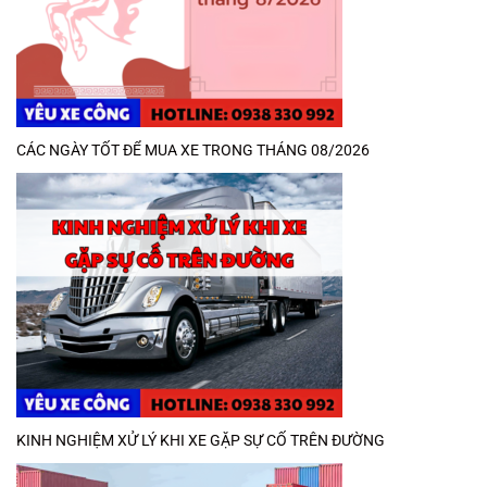
CÁC NGÀY TỐT ĐỂ MUA XE TRONG THÁNG 08/2026
KINH NGHIỆM XỬ LÝ KHI XE GẶP SỰ CỐ TRÊN ĐƯỜNG