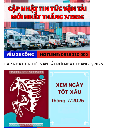
CẬP NHẬT TIN TỨC VẬN TẢI MỚI NHẤT THÁNG 7/2026