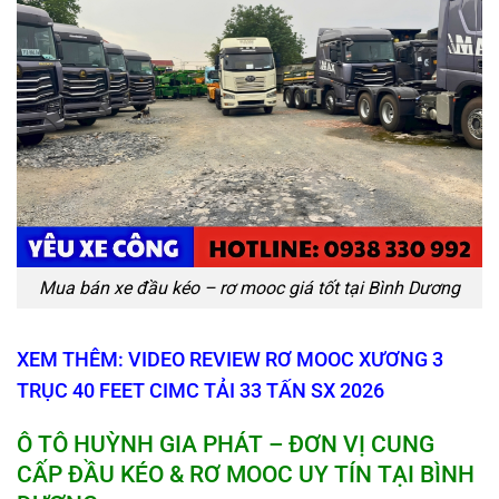
Mua bán xe đầu kéo – rơ mooc giá tốt tại Bình Dương
XEM THÊM: VIDEO REVIEW RƠ MOOC XƯƠNG 3
TRỤC 40 FEET CIMC TẢI 33 TẤN SX 2026
Ô TÔ HUỲNH GIA PHÁT
–
ĐƠN VỊ CUNG
CẤP
ĐẦU KÉO
& RƠ MOOC UY TÍN TẠI BÌNH