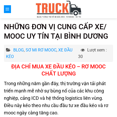
Chuyển
đến
nội
dung
NHỮNG ĐƠN VỊ CUNG CẤP XE/
MOOC UY TÍN TẠI BÌNH DƯƠNG
BLOG
,
SƠ MI RƠ MOOC
,
XE ĐẦU
Lượt xem :
KÉO
30
ĐỊA CHỈ MUA XE ĐẦU KÉO
–
RƠ MOOC
CHẤT LƯỢNG
Trong những năm gần đây, thị trường vận tải phát
triển mạnh mẽ nhờ sự bùng nổ của các khu công
nghiệp, cảng ICD và hệ thống logistics liên vùng.
Điều này kéo theo nhu cầu đầu tư xe đầu kéo và rơ
mooc ngày càng tăng cao.