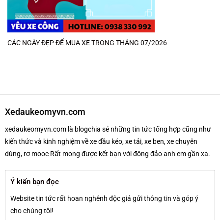
CÁC NGÀY ĐẸP ĐỂ MUA XE TRONG THÁNG 07/2026
Xedaukeomyvn.com
xedaukeomyvn.com là blogchia sẻ những tin tức tổng hợp cũng như
kiến thức và kinh nghiệm về xe đầu kéo, xe tải, xe ben, xe chuyên
dùng, rơ mooc Rất mong được kết bạn với đông đảo anh em gần xa.
Ý kiến bạn đọc
Website tin tức rất hoan nghênh độc giả gửi thông tin và góp ý
cho chúng tôi!