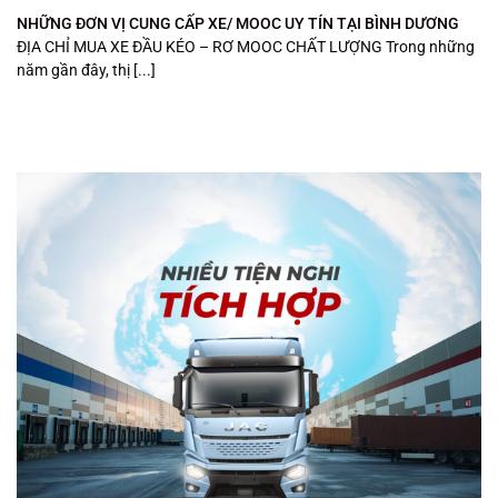
NHỮNG ĐƠN VỊ CUNG CẤP XE/ MOOC UY TÍN TẠI BÌNH DƯƠNG
ĐỊA CHỈ MUA XE ĐẦU KÉO – RƠ MOOC CHẤT LƯỢNG Trong những
năm gần đây, thị [...]