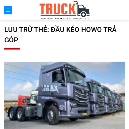
Chuyển
đến
nội
dung
LƯU TRỮ THẺ:
ĐẦU KÉO HOWO TRẢ
GÓP