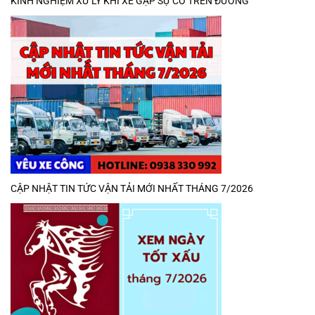
KINH NGHIỆM XỬ LÝ KHI XE GẶP SỰ CỐ TRÊN ĐƯỜNG
CẬP NHẬT TIN TỨC VẬN TẢI MỚI NHẤT THÁNG 7/2026