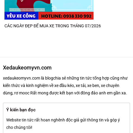
CÁC NGÀY ĐẸP ĐỂ MUA XE TRONG THÁNG 07/2026
Xedaukeomyvn.com
xedaukeomyvn.com là blogchia sẻ những tin tức tổng hợp cũng như
kiến thức và kinh nghiệm về xe đầu kéo, xe tải, xe ben, xe chuyên
dùng, rơ mooc Rất mong được kết bạn với đông đảo anh em gần xa.
Ý kiến bạn đọc
Website tin tức rất hoan nghênh độc giả gửi thông tin và góp ý
cho chúng tôi!