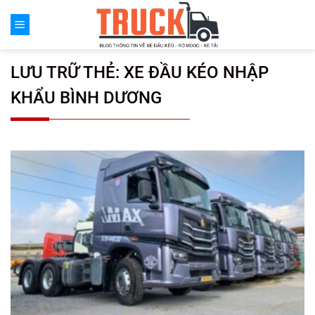
Chuyển
đến
nội
dung
LƯU TRỮ THẺ:
XE ĐẦU KÉO NHẬP
KHẨU BÌNH DƯƠNG