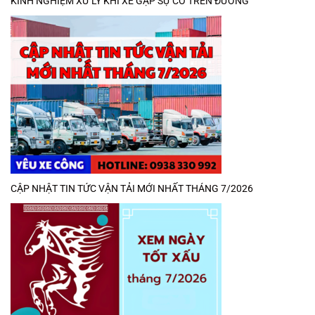
KINH NGHIỆM XỬ LÝ KHI XE GẶP SỰ CỐ TRÊN ĐƯỜNG
CẬP NHẬT TIN TỨC VẬN TẢI MỚI NHẤT THÁNG 7/2026