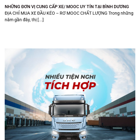
NHỮNG ĐƠN VỊ CUNG CẤP XE/ MOOC UY TÍN TẠI BÌNH DƯƠNG
ĐỊA CHỈ MUA XE ĐẦU KÉO – RƠ MOOC CHẤT LƯỢNG Trong những
năm gần đây, thị [...]