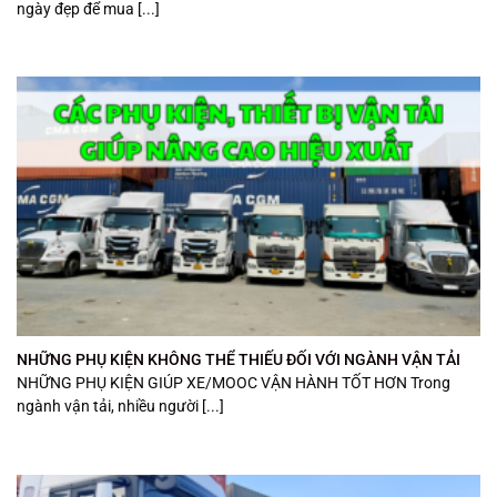
ngày đẹp để mua [...]
NHỮNG PHỤ KIỆN KHÔNG THỂ THIẾU ĐỐI VỚI NGÀNH VẬN TẢI
NHỮNG PHỤ KIỆN GIÚP XE/MOOC VẬN HÀNH TỐT HƠN Trong
ngành vận tải, nhiều người [...]