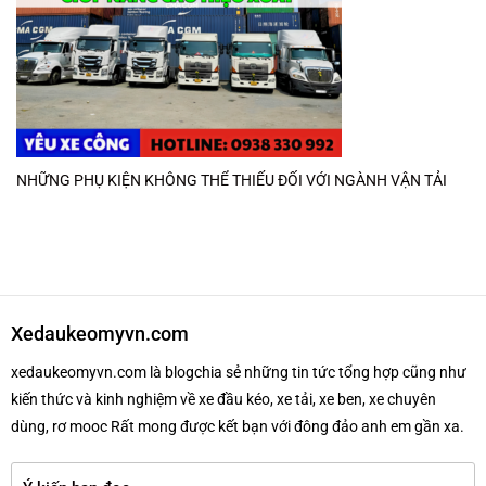
NHỮNG PHỤ KIỆN KHÔNG THỂ THIẾU ĐỐI VỚI NGÀNH VẬN TẢI
Xedaukeomyvn.com
xedaukeomyvn.com là blogchia sẻ những tin tức tổng hợp cũng như
kiến thức và kinh nghiệm về xe đầu kéo, xe tải, xe ben, xe chuyên
dùng, rơ mooc Rất mong được kết bạn với đông đảo anh em gần xa.