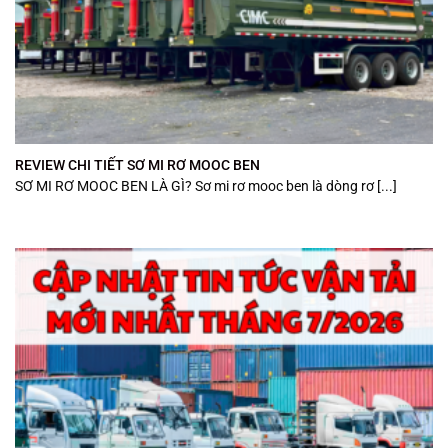
REVIEW CHI TIẾT SƠ MI RƠ MOOC BEN
SƠ MI RƠ MOOC BEN LÀ GÌ? Sơ mi rơ mooc ben là dòng rơ [...]