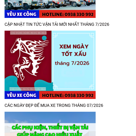
CẬP NHẬT TIN TỨC VẬN TẢI MỚI NHẤT THÁNG 7/2026
CÁC NGÀY ĐẸP ĐỂ MUA XE TRONG THÁNG 07/2026