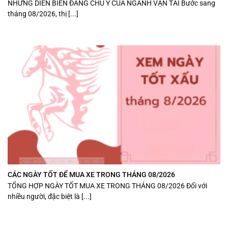
NHỮNG DIỄN BIẾN ĐÁNG CHÚ Ý CỦA NGÀNH VẬN TẢI Bước sang
tháng 08/2026, thị [...]
CÁC NGÀY TỐT ĐỂ MUA XE TRONG THÁNG 08/2026
TỔNG HỢP NGÀY TỐT MUA XE TRONG THÁNG 08/2026 Đối với
nhiều người, đặc biệt là [...]