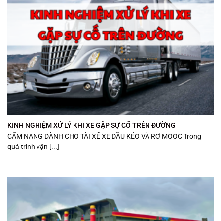
KINH NGHIỆM XỬ LÝ KHI XE GẶP SỰ CỐ TRÊN ĐƯỜNG
CẨM NANG DÀNH CHO TÀI XẾ XE ĐẦU KÉO VÀ RƠ MOOC Trong
quá trình vận [...]