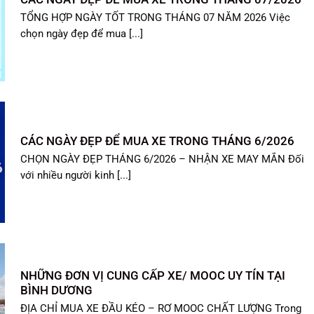
TỔNG HỢP NGÀY TỐT TRONG THÁNG 07 NĂM 2026 Việc
chọn ngày đẹp để mua [...]
CÁC NGÀY ĐẸP ĐỂ MUA XE TRONG THÁNG 6/2026
CHỌN NGÀY ĐẸP THÁNG 6/2026 – NHẬN XE MAY MẮN Đối
với nhiều người kinh [...]
NHỮNG ĐƠN VỊ CUNG CẤP XE/ MOOC UY TÍN TẠI
BÌNH DƯƠNG
ĐỊA CHỈ MUA XE ĐẦU KÉO – RƠ MOOC CHẤT LƯỢNG Trong