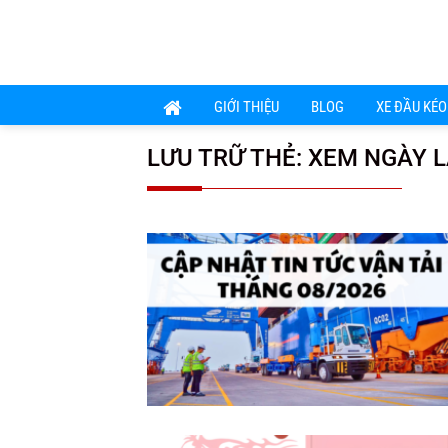
Chuyển
đến
nội
dung
GIỚI THIỆU
BLOG
XE ĐẦU KÉO
LƯU TRỮ THẺ:
XEM NGÀY L