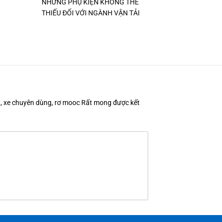
NHỮNG PHỤ KIỆN KHÔNG THỂ
THIẾU ĐỐI VỚI NGÀNH VẬN TẢI
en, xe chuyên dùng, rơ mooc Rất mong được kết