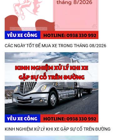
CÁC NGÀY TỐT ĐỂ MUA XE TRONG THÁNG 08/2026
KINH NGHIỆM XỬ LÝ KHI XE GẶP SỰ CỐ TRÊN ĐƯỜNG