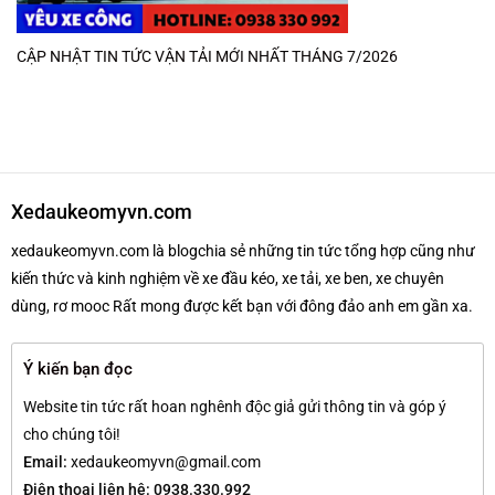
CẬP NHẬT TIN TỨC VẬN TẢI MỚI NHẤT THÁNG 7/2026
Xedaukeomyvn.com
xedaukeomyvn.com là blogchia sẻ những tin tức tổng hợp cũng như
kiến thức và kinh nghiệm về xe đầu kéo, xe tải, xe ben, xe chuyên
dùng, rơ mooc Rất mong được kết bạn với đông đảo anh em gần xa.
Ý kiến bạn đọc
Website tin tức rất hoan nghênh độc giả gửi thông tin và góp ý
cho chúng tôi!
Email:
xedaukeomyvn@gmail.com
Điện thoại liên hệ: 0938.330.992