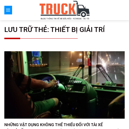
Chuyển
đến
nội
dung
LƯU TRỮ THẺ:
THIẾT BỊ GIẢI TRÍ
NHỮNG VẬT DỤNG KHÔNG THỂ THIẾU ĐỐI VỚI TÀI XẾ