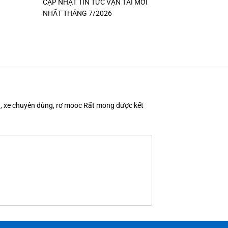
CẬP NHẬT TIN TỨC VẬN TẢI MỚI
NHẤT THÁNG 7/2026
en, xe chuyên dùng, rơ mooc Rất mong được kết