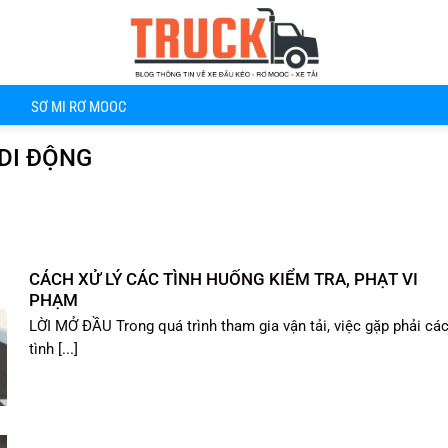
SƠ MI RƠ MOOC
 DI ĐỘNG
CÁCH XỬ LÝ CÁC TÌNH HUỐNG KIỂM TRA, PHẠT VI
PHẠM
LỜI MỞ ĐẦU Trong quá trình tham gia vận tải, việc gặp phải cá
tình [...]