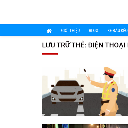
Chuyển
đến
nội
dung
GIỚI THIỆU
BLOG
XE ĐẦU KÉO
LƯU TRỮ THẺ:
ĐIỆN THOẠI