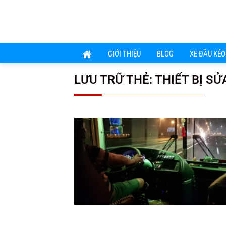
Chuyển
đến
nội
dung
GIỚI THIỆU
BLOG
XE ĐẦU KÉO
LƯU TRỮ THẺ:
THIẾT BỊ S