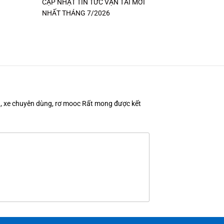
CẬP NHẬT TIN TỨC VẬN TẢI MỚI
NHẤT THÁNG 7/2026
en, xe chuyên dùng, rơ mooc Rất mong được kết