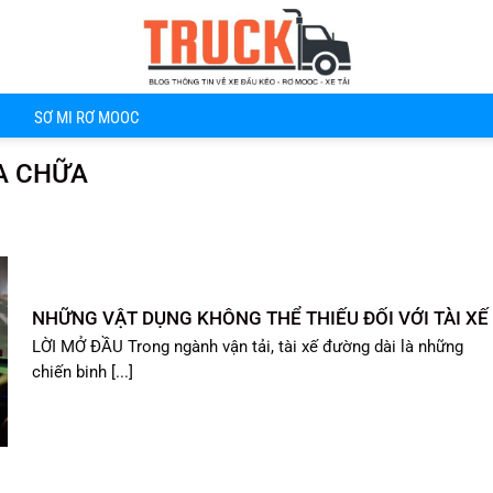
SƠ MI RƠ MOOC
ỬA CHỮA
NHỮNG VẬT DỤNG KHÔNG THỂ THIẾU ĐỐI VỚI TÀI XẾ
LỜI MỞ ĐẦU Trong ngành vận tải, tài xế đường dài là những
chiến binh [...]