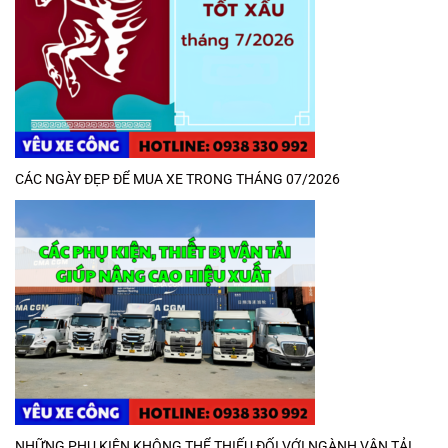
CÁC NGÀY ĐẸP ĐỂ MUA XE TRONG THÁNG 07/2026
NHỮNG PHỤ KIỆN KHÔNG THỂ THIẾU ĐỐI VỚI NGÀNH VẬN TẢI