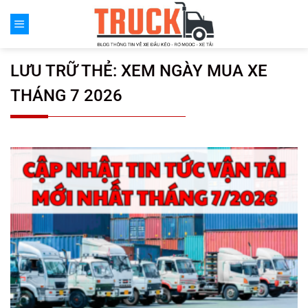
Chuyển
đến
nội
dung
LƯU TRỮ THẺ:
XEM NGÀY MUA XE
THÁNG 7 2026