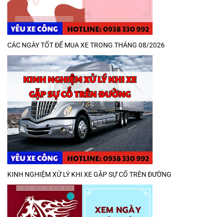
CÁC NGÀY TỐT ĐỂ MUA XE TRONG THÁNG 08/2026
KINH NGHIỆM XỬ LÝ KHI XE GẶP SỰ CỐ TRÊN ĐƯỜNG