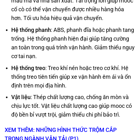
mẫu mã và nhà sản xuất. Tải trọng lớn giúp mooc
cổ cò có thể vận chuyển được nhiều hàng hóa
hơn. Tối ưu hóa hiệu quả vận chuyển.
Hệ thống phanh
: ABS, phanh đĩa hoặc phanh tang
trống. Hệ thống phanh hiện đại giúp tăng cường
an toàn trong quá trình vận hành. Giảm thiểu nguy
cơ tai nạn.
Hệ thống treo
: Treo khí nén hoặc treo cơ khí. Hệ
thống treo tiên tiến giúp xe vận hành êm ái và ổn
định trên mọi địa hình.
Vật liệu
: Thép chất lượng cao, chống ăn mòn và
chịu lực tốt. Vật liệu chất lượng cao giúp mooc có
độ bền bỉ vượt trội, giảm thiểu chi phí bảo trì.
XEM THÊM: NHỮNG HÌNH THỨC TRỘM CẮP
TRONG NGÀNH VẬN TẢI (P1)