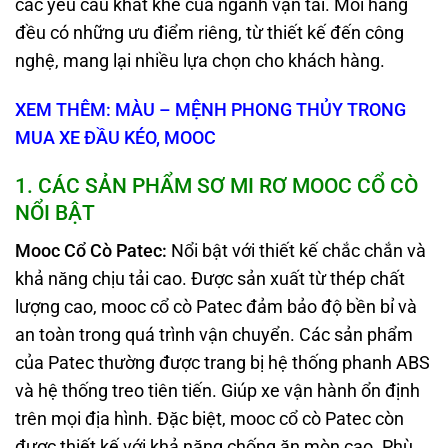
các yêu cầu khắt khe của ngành vận tải. Mỗi hãng
đều có những ưu điểm riêng, từ thiết kế đến công
nghệ, mang lại nhiều lựa chọn cho khách hàng.
XEM THÊM: MÀU – MỆNH PHONG THỦY TRONG
MUA XE ĐẦU KÉO, MOOC
1
. CÁC SẢN PHẨM SƠ MI RƠ MOOC CỔ CÒ
NỔI BẬT
Mooc Cổ Cò Patec
:
Nổi bật với thiết kế chắc chắn và
khả năng chịu tải cao. Được sản xuất từ thép chất
lượng cao, mooc cổ cò Patec đảm bảo độ bền bỉ và
an toàn trong quá trình vận chuyển. Các sản phẩm
của Patec thường được trang bị hệ thống phanh ABS
và hệ thống treo tiên tiến. Giúp xe vận hành ổn định
trên mọi địa hình. Đặc biệt, mooc cổ cò Patec còn
được thiết kế với khả năng chống ăn mòn cao. Phù