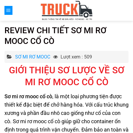
Chuyển
đến
nội
dung
REVIEW CHI TIẾT SƠ MI RƠ
MOOC CỔ CÒ
SƠ MI RƠ MOOC
Lượt xem : 509
GIỚI THIỆU SƠ LƯỢC VỀ SƠ
MI RƠ MOOC CỔ CÒ
Sơ mi rơ mooc cổ cò
, là một loại phương tiện được
thiết kế đặc biệt để chở hàng hóa. Với cấu trúc khung
xương và phần đầu nhô cao giống như cổ của con
cò. Sơ mi rơ mooc cổ cò giúp giữ cho container ổn
định trong quá trình vận chuyển. Đảm bảo an toàn và