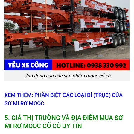
Ứng dụng của các sản phẩm mooc cổ cò
XEM THÊM: PHÂN BIỆT CÁC LOẠI DÍ (TRỤC) CỦA
SƠ MI RƠ MOOC
5
. GIÁ THỊ TRƯỜNG VÀ ĐỊA ĐIỂM MUA SƠ
MI RƠ MOOC CỔ CÒ UY TÍN