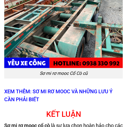
Sơ mi rơ mooc Cổ Cò cũ
XEM THÊM: SƠ MI RƠ MOOC VÀ NHỮNG LƯU Ý
CẦN PHẢI BIẾT
KẾT LUẬN
Sơ mi rơ mooc cổ cò
là sự lựa chọn hoàn hảo cho các