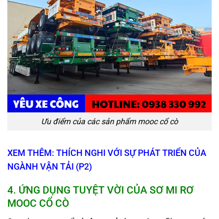
Ưu điểm của các sản phẩm mooc cổ cò
XEM THÊM: THÍCH NGHI VỚI SỰ PHÁT TRIỂN CỦA
NGÀNH VẬN TẢI (P2)
4
. ỨNG DỤNG TUYỆT VỜI CỦA SƠ MI RƠ
MOOC CỔ CÒ