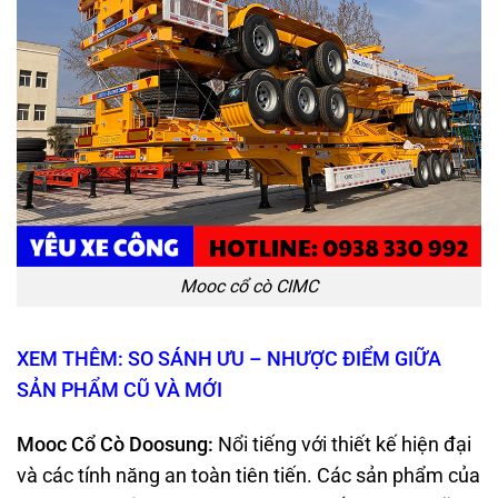
Mooc cổ cò CIMC
XEM THÊM: SO SÁNH ƯU – NHƯỢC ĐIỂM GIỮA
SẢN PHẨM CŨ VÀ MỚI
Mooc Cổ Cò Doosung
:
Nổi tiếng với thiết kế hiện đại
và các tính năng an toàn tiên tiến. Các sản phẩm của