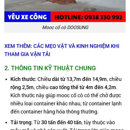
Mooc cổ cò DOOSUNG
XEM THÊM: CÁC MẸO VẶT VÀ KINH NGHIỆM KHI
THAM GIA VẬN TẢI
2
. THÔNG TIN KỸ THUẬT CHUNG
Kích thước
: Chiề
u dài từ 13,7m đến 14,9m
, chiều
rộng 2,5m
, chiều
cao tổng thể từ 4m đến 4,2m
.
Kích thước này giúp mooc cổ cò có thể chở được
nhiều loại container khác nhau, từ container lạnh
đến container hàng hóa thông thường.
Tải trọng
: Từ
30 tấn đến 40 tấn
, tùy thuộc vào