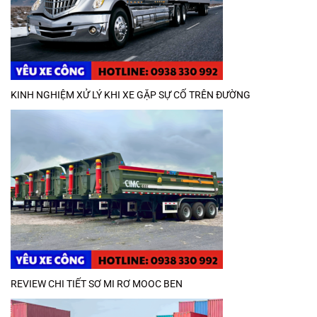
KINH NGHIỆM XỬ LÝ KHI XE GẶP SỰ CỐ TRÊN ĐƯỜNG
REVIEW CHI TIẾT SƠ MI RƠ MOOC BEN