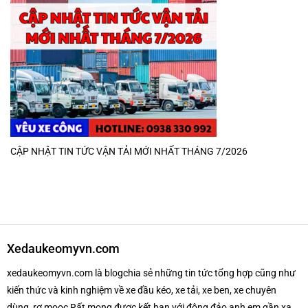
CẬP NHẬT TIN TỨC VẬN TẢI MỚI NHẤT THÁNG 7/2026
Xedaukeomyvn.com
xedaukeomyvn.com là blogchia sẻ những tin tức tổng hợp cũng như
kiến thức và kinh nghiệm về xe đầu kéo, xe tải, xe ben, xe chuyên
dùng, rơ mooc Rất mong được kết bạn với đông đảo anh em gần xa.