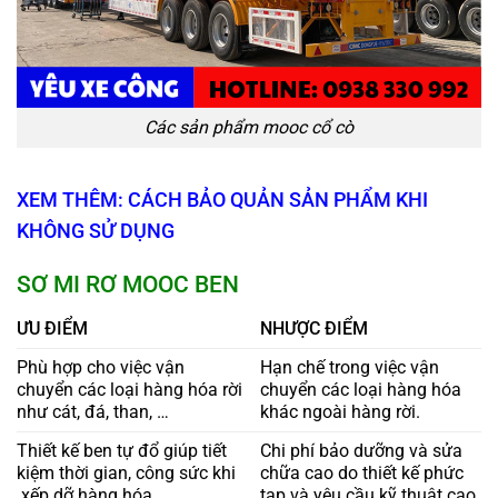
Các sản phẩm mooc cổ cò
XEM THÊM: CÁCH BẢO QUẢN SẢN PHẨM KHI
KHÔNG SỬ DỤNG
SƠ MI RƠ MOOC BEN
ƯU ĐIỂM
NHƯỢC ĐIỂM
Phù hợp cho việc vận
Hạn chế trong việc vận
chuyển các loại hàng hóa rời
chuyển các loại hàng hóa
như cát, đá, than, …
khác ngoài hàng rời.
Thiết kế ben tự đổ giúp tiết
Chi phí bảo dưỡng và sửa
kiệm thời gian, công sức khi
chữa cao do thiết kế phức
xếp dỡ hàng hóa.
tạp và yêu cầu kỹ thuật cao.