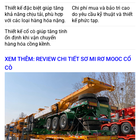
Thiết kế đặc biệt giúp tăng
Chi phí mua và bảo trì cao
khả năng chịu tải, phù hợp
do yêu cầu kỹ thuật và thiết
với các loại hàng hóa nặng.
kế phức tạp.
Thiết kế cổ cò giúp tăng tính
ổn định khi vận chuyển
hàng hóa cồng kềnh.
XEM THÊM: REVIEW CHI TIẾT SƠ MI RƠ MOOC CỔ
CÒ