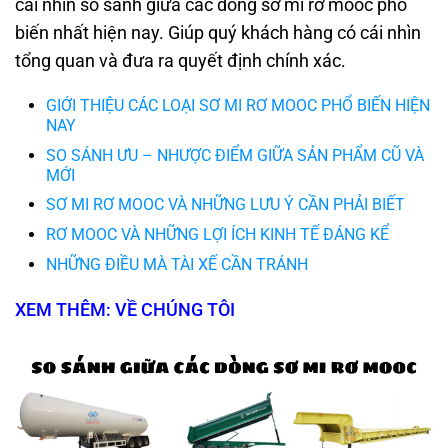
cái nhìn so sánh giữa các dòng sơ mi rơ mooc phổ
biến nhất hiện nay. Giúp quý khách hàng có cái nhìn
tổng quan và đưa ra quyết định chính xác.
GIỚI THIỆU CÁC LOẠI SƠ MI RƠ MOOC PHỔ BIẾN HIỆN
NAY
SO SÁNH ƯU – NHƯỢC ĐIỂM GIỮA SẢN PHẨM CŨ VÀ
MỚI
SƠ MI RƠ MOOC VÀ NHỮNG LƯU Ý CẦN PHẢI BIẾT
RƠ MOOC VÀ NHỮNG LỢI ÍCH KINH TẾ ĐÁNG KỂ
NHỮNG ĐIỀU MÀ TÀI XẾ CẦN TRÁNH
XEM THÊM: VỀ CHÚNG TÔI