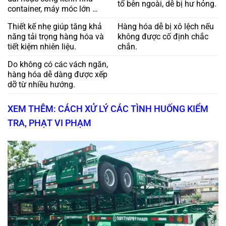
tố bên ngoài, dễ bị hư hỏng.
container, máy móc lớn …
Thiết kế nhẹ giúp tăng khả
Hàng hóa dễ bị xô lệch nếu
năng tải trọng hàng hóa và
không được cố định chắc
tiết kiệm nhiên liệu.
chắn.
Do không có các vách ngăn,
hàng hóa dễ dàng được xếp
dỡ từ nhiều hướng.
XEM THÊM: CÁCH XỬ LÝ CÁC TÌNH HUỐNG KIỂM
TRA, PHẠT VI PHẠM