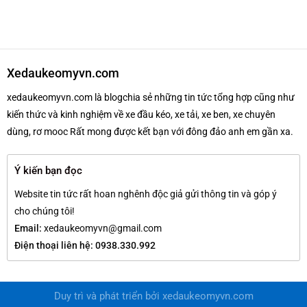
Xedaukeomyvn.com
xedaukeomyvn.com là blogchia sẻ những tin tức tổng hợp cũng như
kiến thức và kinh nghiệm về xe đầu kéo, xe tải, xe ben, xe chuyên
dùng, rơ mooc Rất mong được kết bạn với đông đảo anh em gần xa.
Ý kiến bạn đọc
Website tin tức rất hoan nghênh độc giả gửi thông tin và góp ý
cho chúng tôi!
Email:
xedaukeomyvn@gmail.com
Điện thoại liên hệ: 0938.330.992
Duy trì và phát triển bởi
xedaukeomyvn.com