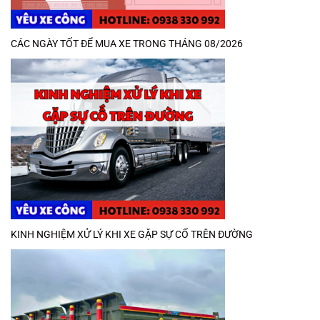
CÁC NGÀY TỐT ĐỂ MUA XE TRONG THÁNG 08/2026
KINH NGHIỆM XỬ LÝ KHI XE GẶP SỰ CỐ TRÊN ĐƯỜNG