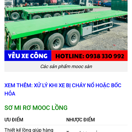
Các sản phẩm mooc sàn
XEM THÊM: XỬ LÝ KHI XE BỊ CHÁY NỔ HOẶC BỐC
HỎA
SƠ MI RƠ MOOC LỒNG
ƯU ĐIỂM
NHƯỢC ĐIỂM
Thiết kế lồng giúp hàng