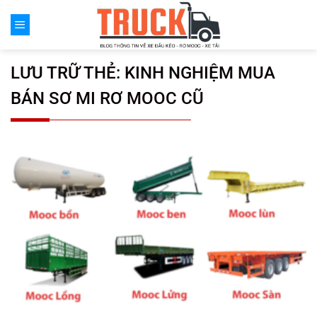
Chuyển
đến
nội
dung
LƯU TRỮ THẺ:
KINH NGHIỆM MUA
BÁN SƠ MI RƠ MOOC CŨ