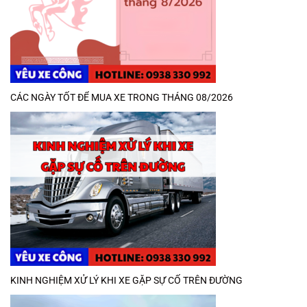
CÁC NGÀY TỐT ĐỂ MUA XE TRONG THÁNG 08/2026
KINH NGHIỆM XỬ LÝ KHI XE GẶP SỰ CỐ TRÊN ĐƯỜNG