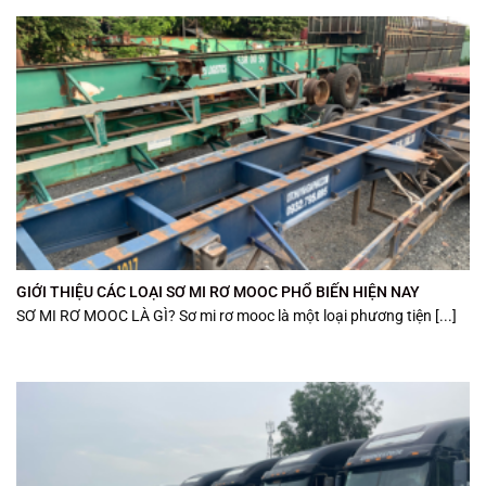
GIỚI THIỆU CÁC LOẠI SƠ MI RƠ MOOC PHỔ BIẾN HIỆN NAY
SƠ MI RƠ MOOC LÀ GÌ? Sơ mi rơ mooc là một loại phương tiện [...]