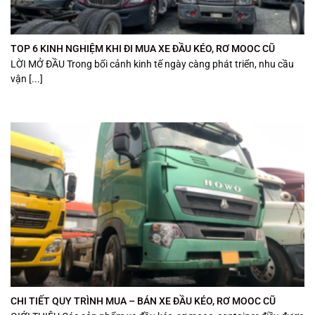
TOP 6 KINH NGHIỆM KHI ĐI MUA XE ĐẦU KÉO, RƠ MOOC CŨ
LỜI MỞ ĐẦU Trong bối cảnh kinh tế ngày càng phát triển, nhu cầu
vận [...]
CHI TIẾT QUY TRÌNH MUA – BÁN XE ĐẦU KÉO, RƠ MOOC CŨ