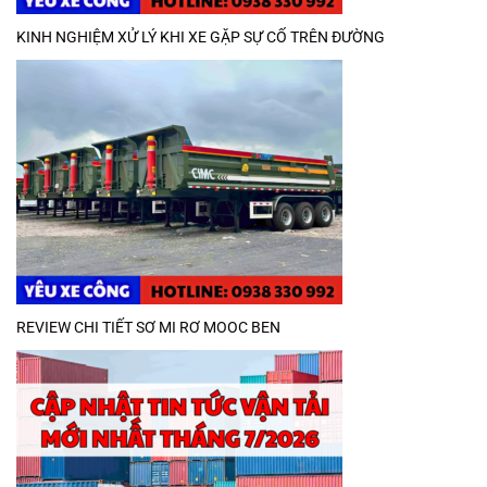
KINH NGHIỆM XỬ LÝ KHI XE GẶP SỰ CỐ TRÊN ĐƯỜNG
REVIEW CHI TIẾT SƠ MI RƠ MOOC BEN