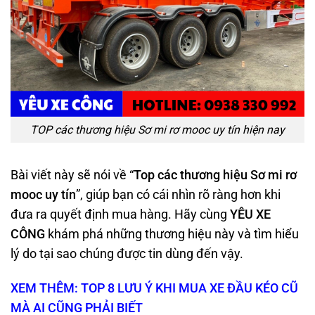
TOP các thương hiệu Sơ mi rơ mooc uy tín hiện nay
Bài viết này sẽ nói về “
Top c
ác thương hiệu Sơ mi rơ
mooc uy tín
”, giúp bạn có cái nhìn rõ ràng hơn khi
đưa ra quyết định mua hàng. Hãy cùng
YÊU XE
CÔNG
khám phá những thương hiệu này và tìm hiểu
lý do tại sao chúng được tin dùng đến vậy.
XEM THÊM: TOP 8 LƯU Ý KHI MUA XE ĐẦU KÉO CŨ
MÀ AI CŨNG PHẢI BIẾT