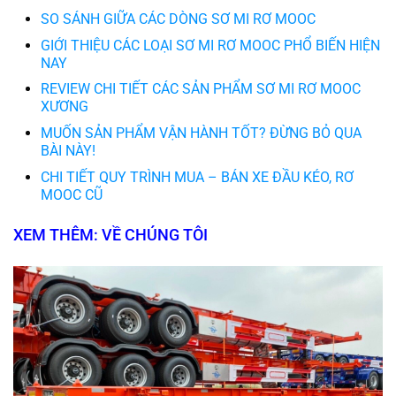
SO SÁNH GIỮA CÁC DÒNG SƠ MI RƠ MOOC
GIỚI THIỆU CÁC LOẠI SƠ MI RƠ MOOC PHỔ BIẾN HIỆN
NAY
REVIEW CHI TIẾT CÁC SẢN PHẨM SƠ MI RƠ MOOC
XƯƠNG
MUỐN SẢN PHẨM VẬN HÀNH TỐT? ĐỪNG BỎ QUA
BÀI NÀY!
CHI TIẾT QUY TRÌNH MUA – BÁN XE ĐẦU KÉO, RƠ
MOOC CŨ
XEM THÊM: VỀ CHÚNG TÔI