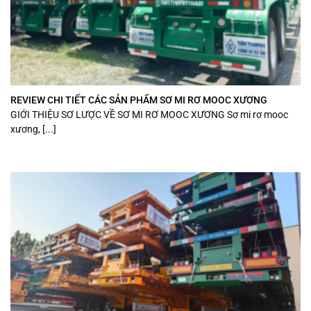
REVIEW CHI TIẾT CÁC SẢN PHẨM SƠ MI RƠ MOOC XƯƠNG
GIỚI THIỆU SƠ LƯỢC VỀ SƠ MI RƠ MOOC XƯƠNG Sơ mi rơ mooc
xương, [...]