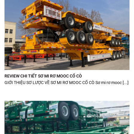
REVIEW CHI TIẾT SƠ MI RƠ MOOC CỔ CÒ
GIỚI THIỆU SƠ LƯỢC VỀ SƠ MI RƠ MOOC CỔ CÒ Sơ mi rơ mooc [...]