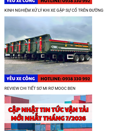
KINH NGHIỆM XỬ LÝ KHI XE GẶP SỰ CỐ TRÊN ĐƯỜNG
REVIEW CHI TIẾT SƠ MI RƠ MOOC BEN