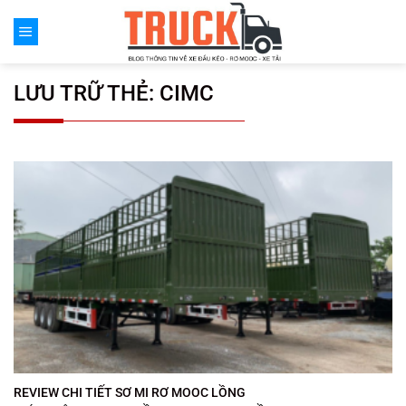
Chuyển
đến
nội
dung
LƯU TRỮ THẺ:
CIMC
REVIEW CHI TIẾT SƠ MI RƠ MOOC LỒNG