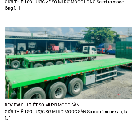
GIỚI THIỆU SƠ LƯỢC VỀ SƠ MI RƠ MOOC LỒNG Sơ mi rơ mooc
lồng [...]
REVIEW CHI TIẾT SƠ MI RƠ MOOC SÀN
GIỚI THIỆU SƠ LƯỢC SƠ MI RƠ MOOC SÀN Sơ mi rơ mooc sàn, là
[...]