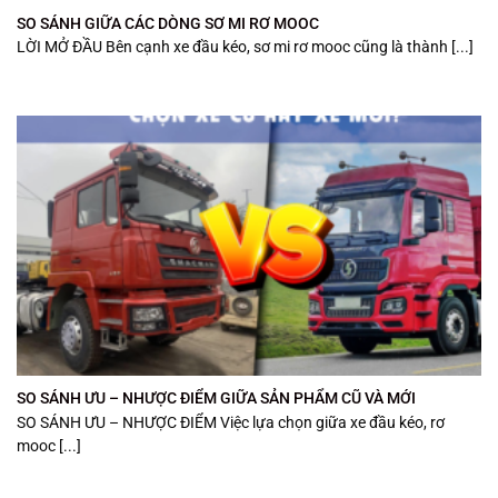
SO SÁNH GIỮA CÁC DÒNG SƠ MI RƠ MOOC
LỜI MỞ ĐẦU Bên cạnh xe đầu kéo, sơ mi rơ mooc cũng là thành [...]
SO SÁNH ƯU – NHƯỢC ĐIỂM GIỮA SẢN PHẨM CŨ VÀ MỚI
SO SÁNH ƯU – NHƯỢC ĐIỂM Việc lựa chọn giữa xe đầu kéo, rơ
mooc [...]