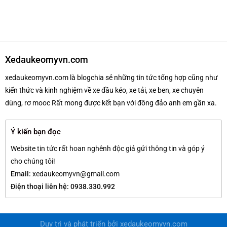
Xedaukeomyvn.com
xedaukeomyvn.com là blogchia sẻ những tin tức tổng hợp cũng như
kiến thức và kinh nghiệm về xe đầu kéo, xe tải, xe ben, xe chuyên
dùng, rơ mooc Rất mong được kết bạn với đông đảo anh em gần xa.
Ý kiến bạn đọc
Website tin tức rất hoan nghênh độc giả gửi thông tin và góp ý
cho chúng tôi!
Email:
xedaukeomyvn@gmail.com
Điện thoại liên hệ: 0938.330.992
Duy trì và phát triển bởi
xedaukeomyvn.com