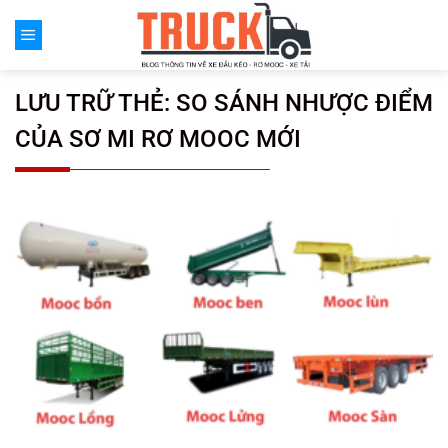
Chuyển
đến
nội
dung
LƯU TRỮ THẺ:
SO SÁNH NHƯỢC ĐIỂM
CỦA SƠ MI RƠ MOOC MỚI