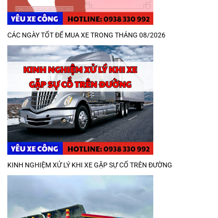
CÁC NGÀY TỐT ĐỂ MUA XE TRONG THÁNG 08/2026
KINH NGHIỆM XỬ LÝ KHI XE GẶP SỰ CỐ TRÊN ĐƯỜNG