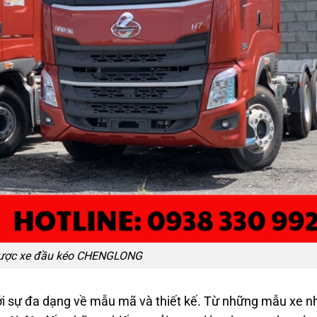
lược xe đầu kéo CHENGLONG
ới sự đa dạng về mẫu mã và thiết kế. Từ những mẫu xe n