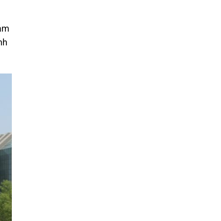
đảm
nh