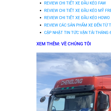
REVIEW CHI TIẾT XE ĐẦU KÉO FAW
REVIEW CHI TIẾT XE ĐẦU KÉO MỸ FR
REVIEW CHI TIẾT XE ĐẦU KÉO HOWO
REVIEW CÁC SẢN PHẨM XE ĐẾN TỪ
CẬP NHẬT TIN TỨC VẬN TẢI THÁNG 
XEM THÊM: VỀ CHÚNG TÔI