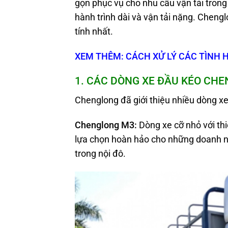
gọn phục vụ cho nhu cầu vận tải trong 
hành trình dài và vận tải nặng. Cheng
tính nhất.
XEM THÊM: CÁCH XỬ LÝ CÁC TÌNH 
1. CÁC DÒNG XE ĐẦU KÉO CHE
Chenglong đã giới thiệu nhiều dòng xe
Chenglong M
3:
Dòng xe cỡ nhỏ với thiế
lựa chọn hoàn hảo cho những doanh n
trong nội đô.