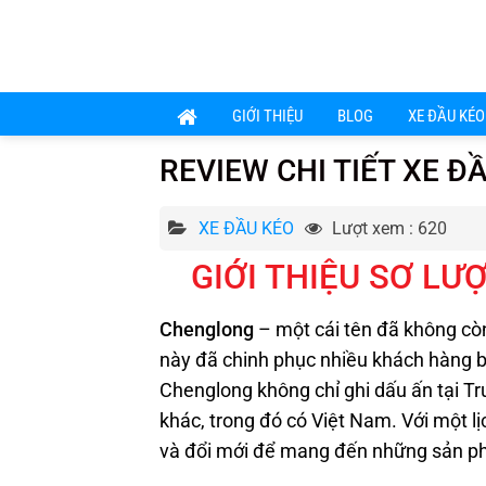
Chuyển
đến
nội
dung
GIỚI THIỆU
BLOG
XE ĐẦU KÉO
REVIEW CHI TIẾT XE 
XE ĐẦU KÉO
Lượt xem : 620
GIỚI THIỆU SƠ L
Chenglong
– một cái tên đã không cò
này đã chinh phục nhiều khách hàng bằ
Chenglong không chỉ ghi dấu ấn tại T
khác, trong đó có Việt Nam. Với một lị
và đổi mới để mang đến những sản ph