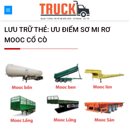
Chuyển
đến
nội
dung
LƯU TRỮ THẺ:
ƯU ĐIỂM SƠ MI RƠ
MOOC CỔ CÒ