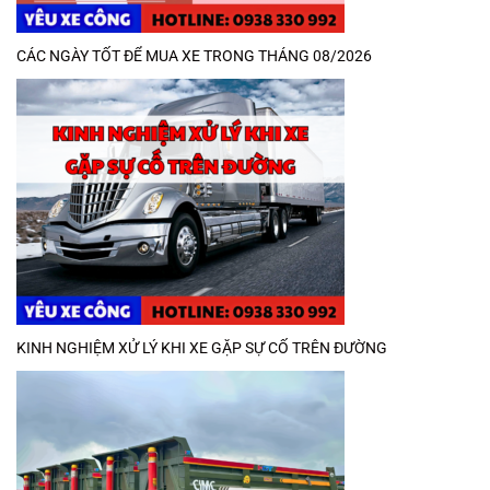
CÁC NGÀY TỐT ĐỂ MUA XE TRONG THÁNG 08/2026
KINH NGHIỆM XỬ LÝ KHI XE GẶP SỰ CỐ TRÊN ĐƯỜNG