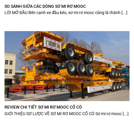
SO SÁNH GIỮA CÁC DÒNG SƠ MI RƠ MOOC
LỜI MỞ ĐẦU Bên cạnh xe đầu kéo, sơ mi rơ mooc cũng là thành [...]
REVIEW CHI TIẾT SƠ MI RƠ MOOC CỔ CÒ
GIỚI THIỆU SƠ LƯỢC VỀ SƠ MI RƠ MOOC CỔ CÒ Sơ mi rơ mooc [...]