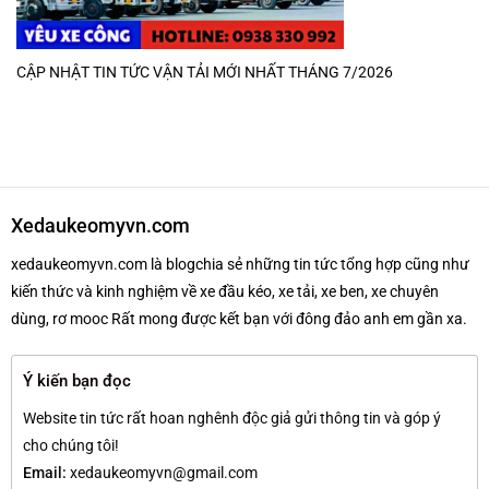
CẬP NHẬT TIN TỨC VẬN TẢI MỚI NHẤT THÁNG 7/2026
Xedaukeomyvn.com
xedaukeomyvn.com là blogchia sẻ những tin tức tổng hợp cũng như
kiến thức và kinh nghiệm về xe đầu kéo, xe tải, xe ben, xe chuyên
dùng, rơ mooc Rất mong được kết bạn với đông đảo anh em gần xa.
Ý kiến bạn đọc
Website tin tức rất hoan nghênh độc giả gửi thông tin và góp ý
cho chúng tôi!
Email:
xedaukeomyvn@gmail.com