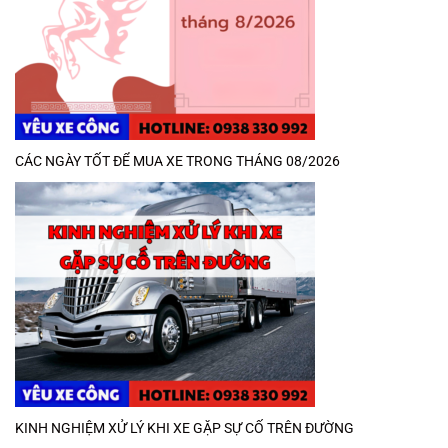
CÁC NGÀY TỐT ĐỂ MUA XE TRONG THÁNG 08/2026
KINH NGHIỆM XỬ LÝ KHI XE GẶP SỰ CỐ TRÊN ĐƯỜNG