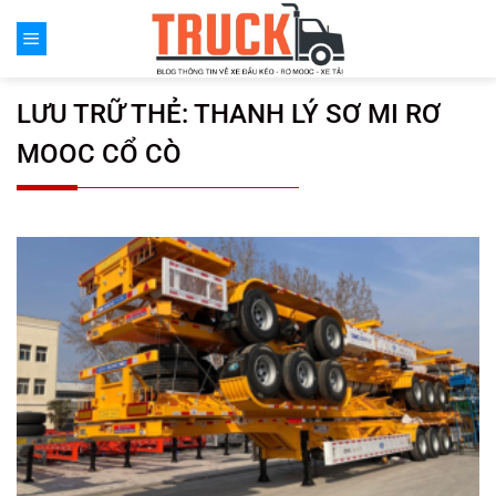
Chuyển
đến
nội
dung
LƯU TRỮ THẺ:
THANH LÝ SƠ MI RƠ
MOOC CỔ CÒ