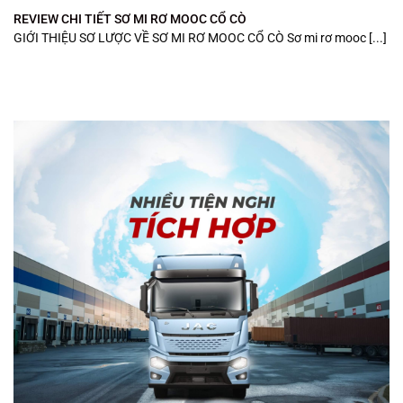
REVIEW CHI TIẾT SƠ MI RƠ MOOC CỔ CÒ
GIỚI THIỆU SƠ LƯỢC VỀ SƠ MI RƠ MOOC CỔ CÒ Sơ mi rơ mooc [...]