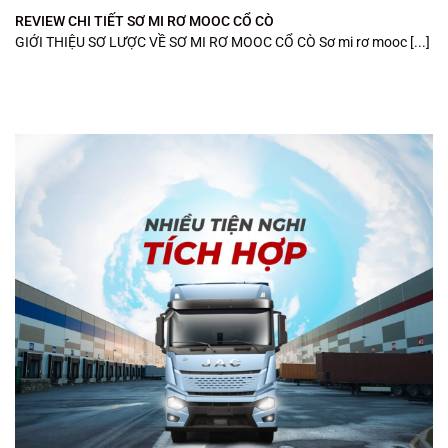
REVIEW CHI TIẾT SƠ MI RƠ MOOC CỔ CÒ
GIỚI THIỆU SƠ LƯỢC VỀ SƠ MI RƠ MOOC CỔ CÒ Sơ mi rơ mooc [...]