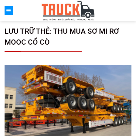
Chuyển
đến
nội
dung
LƯU TRỮ THẺ:
THU MUA SƠ MI RƠ
MOOC CỔ CÒ