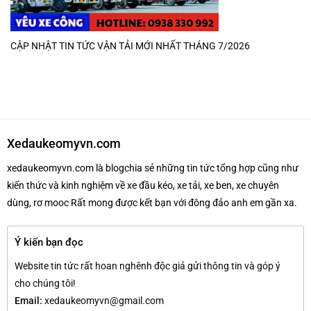
CẬP NHẬT TIN TỨC VẬN TẢI MỚI NHẤT THÁNG 7/2026
Xedaukeomyvn.com
xedaukeomyvn.com là blogchia sẻ những tin tức tổng hợp cũng như
kiến thức và kinh nghiệm về xe đầu kéo, xe tải, xe ben, xe chuyên
dùng, rơ mooc Rất mong được kết bạn với đông đảo anh em gần xa.
Ý kiến bạn đọc
Website tin tức rất hoan nghênh độc giả gửi thông tin và góp ý
cho chúng tôi!
Email:
xedaukeomyvn@gmail.com