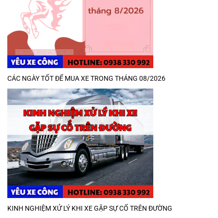
CÁC NGÀY TỐT ĐỂ MUA XE TRONG THÁNG 08/2026
KINH NGHIỆM XỬ LÝ KHI XE GẶP SỰ CỐ TRÊN ĐƯỜNG