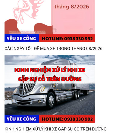
CÁC NGÀY TỐT ĐỂ MUA XE TRONG THÁNG 08/2026
KINH NGHIỆM XỬ LÝ KHI XE GẶP SỰ CỐ TRÊN ĐƯỜNG