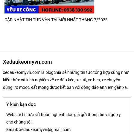
CẬP NHẬT TIN TỨC VẬN TẢI MỚI NHẤT THÁNG 7/2026
Xedaukeomyvn.com
xedaukeomyvn.com là blogchia sẻ những tin tức tổng hợp cũng như
kiến thức và kinh nghiệm về xe đầu kéo, xe tải, xe ben, xe chuyên
dùng, rơ mooc Rất mong được kết bạn với đông đảo anh em gần xa.
Ý kiến bạn đọc
Website tin tức rất hoan nghênh độc giả gửi thông tin và góp ý
cho chúng tôi!
Email:
xedaukeomyvn@gmail.com