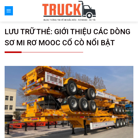
Chuyển
đến
nội
dung
LƯU TRỮ THẺ:
GIỚI THIỆU CÁC DÒNG
SƠ MI RƠ MOOC CỔ CÒ NỔI BẬT