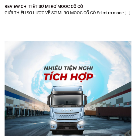
REVIEW CHI TIẾT SƠ MI RƠ MOOC CỔ CÒ
GIỚI THIỆU SƠ LƯỢC VỀ SƠ MI RƠ MOOC CỔ CÒ Sơ mi rơ mooc [...]