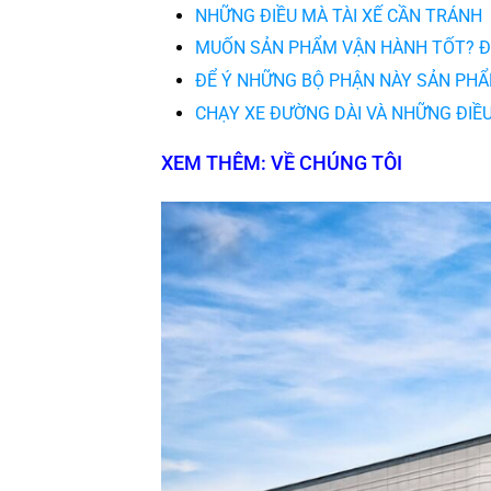
NHỮNG ĐIỀU MÀ TÀI XẾ CẦN TRÁNH
MUỐN SẢN PHẨM VẬN HÀNH TỐT? ĐỪ
ĐỂ Ý NHỮNG BỘ PHẬN NÀY SẢN PH
CHẠY XE ĐƯỜNG DÀI VÀ NHỮNG ĐIỀU
XEM THÊM: VỀ CHÚNG TÔI