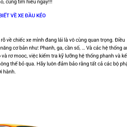
o, cùng tìm hiểu ngay!!!
IẾT VỀ XE ĐẦU KÉO
u rõ về chiếc xe mình đang lái là vô cùng quan trọng. Điều
ăng cơ bản như: Phanh, ga, cần số, … Và các hệ thống a
o và rơ mooc, việc kiểm tra kỹ lưỡng hệ thống phanh và kế
hông thể bỏ qua. Hãy luôn đảm bảo rằng tất cả các bộ ph
ởi hành.