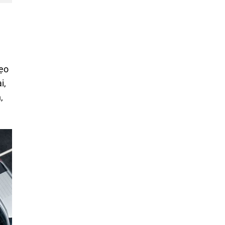
mẹo
i,
,