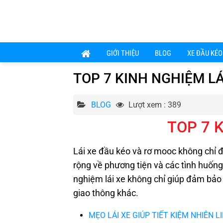
Chuyển
đến
nội
dung
GIỚI THIỆU
BLOG
XE ĐẦU KÉO
TOP 7 KINH NGHIỆM LÁ
BLOG
Lượt xem : 389
TOP 7 
Lái xe đầu kéo và rơ mooc không chỉ đ
rộng về phương tiện và các tình huống
nghiệm lái xe không chỉ giúp đảm bảo
giao thông khác.
MẸO LÁI XE GIÚP TIẾT KIỆM NHIÊN L