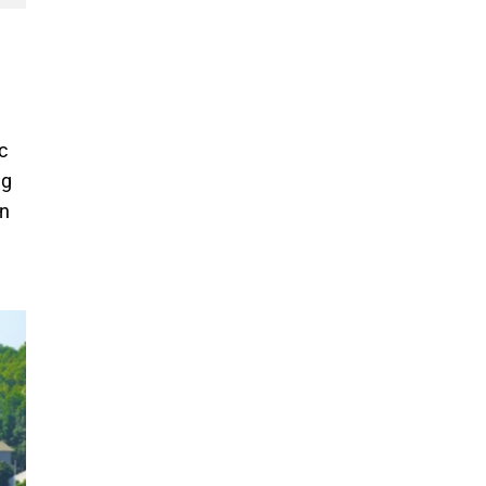
c
ng
ển
g