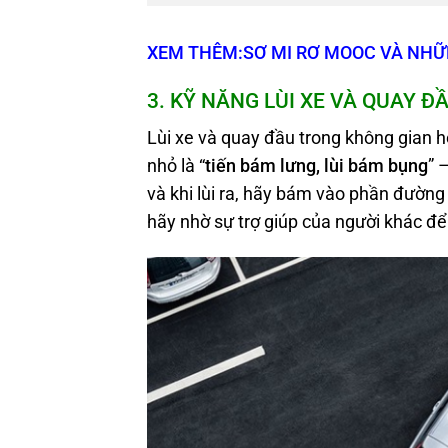
XEM THÊM:SƠ MI RƠ MOOC VÀ NHỮN
3. KỸ NĂNG LÙI XE VÀ QUAY Đ
Lùi xe và quay đầu trong không gian 
nhỏ là “
tiến bám lưng, lùi bám bụng
” 
và khi lùi ra, hãy bám vào phần đường
hãy nhờ sự trợ giúp của người khác đ