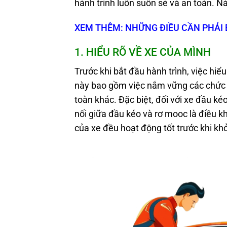
hành trình luôn suôn sẻ và an toàn. Nà
XEM THÊM: NHỮNG ĐIỀU CẦN PHẢI B
1. HIỂU RÕ VỀ XE CỦA MÌNH
Trước khi bắt đầu hành trình, việc hiể
này bao gồm việc nắm vững các chức n
toàn khác. Đặc biệt, đối với xe đầu ké
nối giữa đầu kéo và rơ mooc là điều k
của xe đều hoạt động tốt trước khi kh