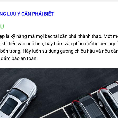
G LƯU Ý CẦN PHẢI BIẾT
ẦU
hẹp là kỹ năng mà mọi bác tài cần phải thành thạo. Một 
– khi tiến vào ngõ hẹp, hãy bám vào phần đường bên ngoà
 bên trong. Hãy luôn sử dụng gương chiếu hậu và nếu cần
ể đảm bảo an toàn.