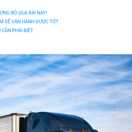
NG BỎ QUA BÀI NÀY!
ẨM SẼ VẬN HÀNH ĐƯỢC TỐT
 CẦN PHẢI BIẾT