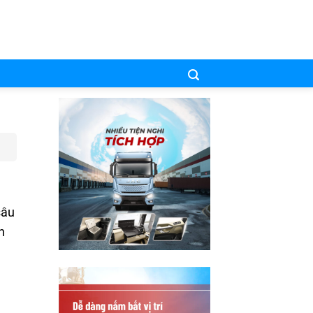
sâu
h