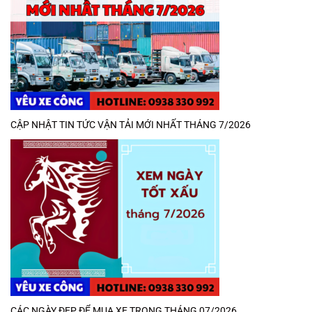
CẬP NHẬT TIN TỨC VẬN TẢI MỚI NHẤT THÁNG 7/2026
CÁC NGÀY ĐẸP ĐỂ MUA XE TRONG THÁNG 07/2026