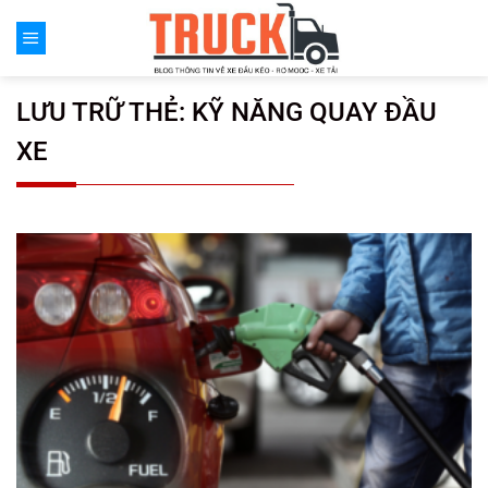
Chuyển
đến
nội
dung
LƯU TRỮ THẺ:
KỸ NĂNG QUAY ĐẦU
XE