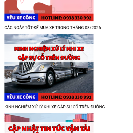
CÁC NGÀY TỐT ĐỂ MUA XE TRONG THÁNG 08/2026
KINH NGHIỆM XỬ LÝ KHI XE GẶP SỰ CỐ TRÊN ĐƯỜNG