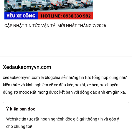
CẬP NHẬT TIN TỨC VẬN TẢI MỚI NHẤT THÁNG 7/2026
Xedaukeomyvn.com
xedaukeomyvn.com là blogchia sẻ những tin tức tổng hợp cũng như
kiến thức và kinh nghiệm về xe đầu kéo, xe tải, xe ben, xe chuyên
dùng, rơ mooc Rất mong được kết bạn với đông đảo anh em gần xa.
Ý kiến bạn đọc
Website tin tức rất hoan nghênh độc giả gửi thông tin và góp ý
cho chúng tôi!