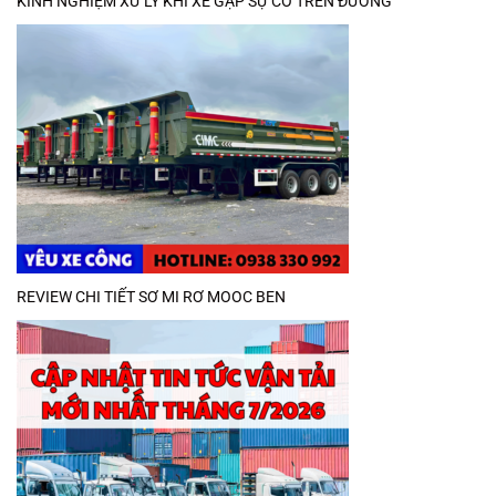
KINH NGHIỆM XỬ LÝ KHI XE GẶP SỰ CỐ TRÊN ĐƯỜNG
REVIEW CHI TIẾT SƠ MI RƠ MOOC BEN