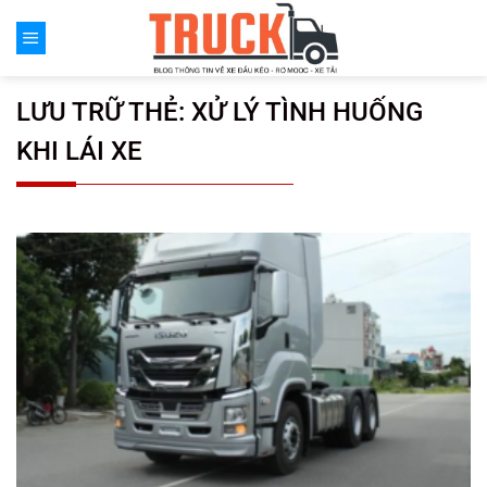
Chuyển
đến
nội
dung
LƯU TRỮ THẺ:
XỬ LÝ TÌNH HUỐNG
KHI LÁI XE