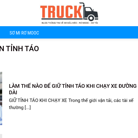
SƠ MI RƠ MOOC
N TỈNH TÁO
LÀM THẾ NÀO ĐỂ GIỮ TỈNH TÁO KHI CHẠY XE ĐƯỜNG
DÀI
GIỮ TỈNH TÁO KHI CHẠY XE Trong thế giới vận tải, các tài xế
thường [...]