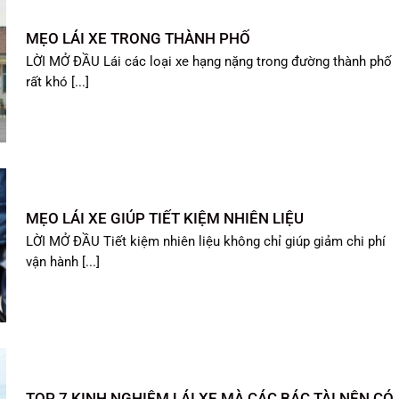
MẸO LÁI XE TRONG THÀNH PHỐ
LỜI MỞ ĐẦU Lái các loại xe hạng nặng trong đường thành phố
rất khó [...]
MẸO LÁI XE GIÚP TIẾT KIỆM NHIÊN LIỆU
LỜI MỞ ĐẦU Tiết kiệm nhiên liệu không chỉ giúp giảm chi phí
vận hành [...]
TOP 7 KINH NGHIỆM LÁI XE MÀ CÁC BÁC TÀI NÊN CÓ