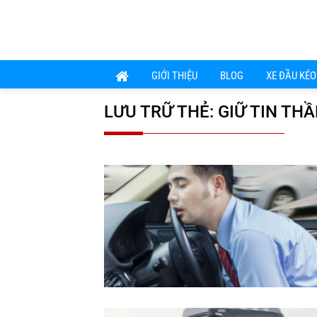
Chuyển
đến
nội
dung
GIỚI THIỆU
BLOG
XE ĐẦU KÉO
LƯU TRỮ THẺ:
GIỮ TIN THẦ