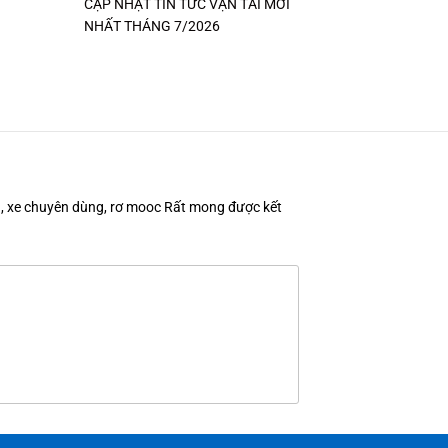
CẬP NHẬT TIN TỨC VẬN TẢI MỚI
NHẤT THÁNG 7/2026
en, xe chuyên dùng, rơ mooc Rất mong được kết