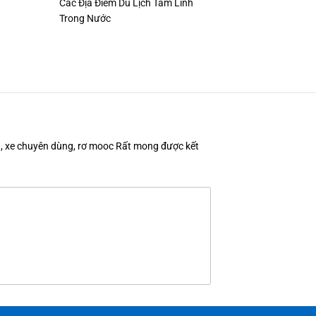
Các Địa Điểm Du Lịch Tâm Linh
Trong Nước
en, xe chuyên dùng, rơ mooc Rất mong được kết