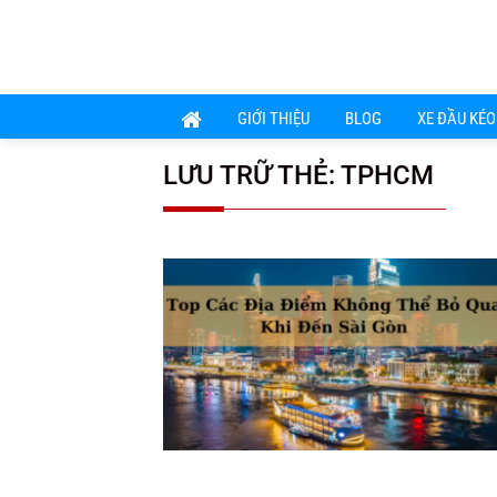
Chuyển
đến
nội
dung
GIỚI THIỆU
BLOG
XE ĐẦU KÉO
LƯU TRỮ THẺ:
TPHCM