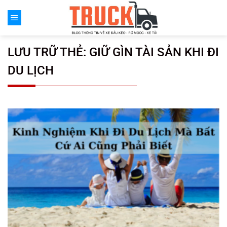
Chuyển
đến
nội
dung
LƯU TRỮ THẺ:
GIỮ GÌN TÀI SẢN KHI ĐI
DU LỊCH