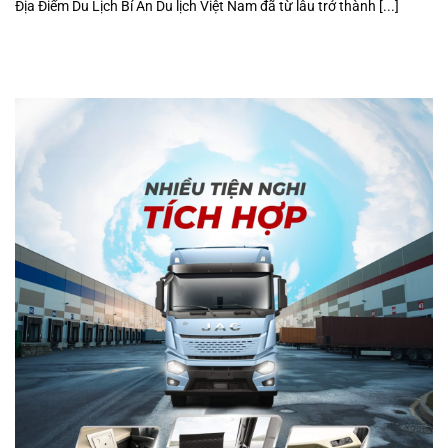
Địa Điểm Du Lịch Bí Ẩn Du lịch Việt Nam đã từ lâu trở thành [...]