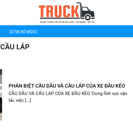
SƠ MI RƠ MOOC
 CẦU LÁP
PHÂN BIỆT CẦU DẦU VÀ CẦU LÁP CỦA XE ĐẦU KÉO
CẦU DẦU VÀ CẤU LÁP CỦA XE ĐẦU KÉO Trong lĩnh vực vận
tải, việc [...]