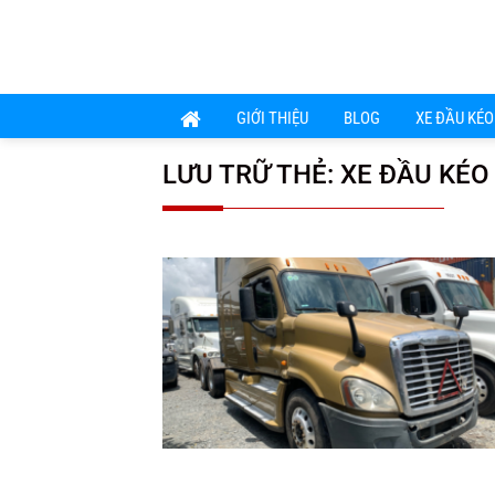
Chuyển
đến
nội
dung
GIỚI THIỆU
BLOG
XE ĐẦU KÉO
LƯU TRỮ THẺ:
XE ĐẦU KÉO