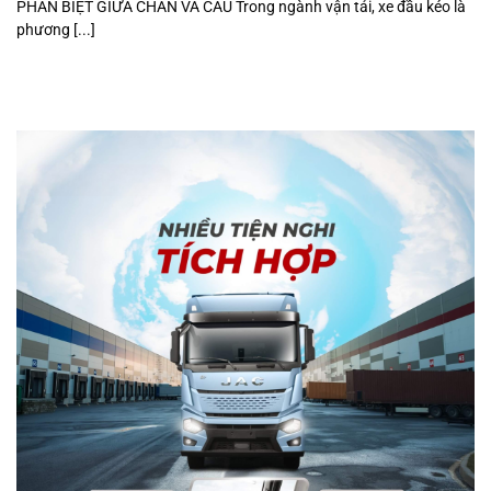
PHÂN BIỆT GIỮA CHÂN VÀ CẦU Trong ngành vận tải, xe đầu kéo là
phương [...]