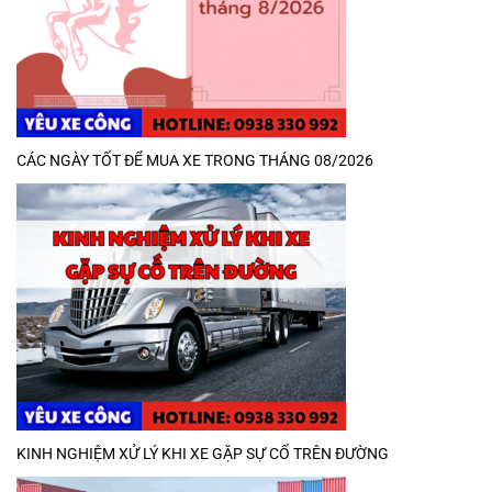
CÁC NGÀY TỐT ĐỂ MUA XE TRONG THÁNG 08/2026
KINH NGHIỆM XỬ LÝ KHI XE GẶP SỰ CỐ TRÊN ĐƯỜNG