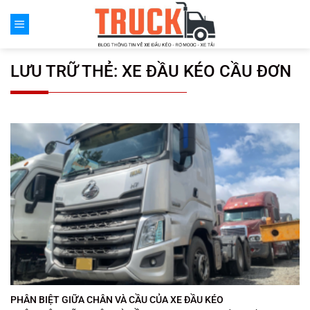
Chuyển
đến
nội
dung
LƯU TRỮ THẺ:
XE ĐẦU KÉO CẦU ĐƠN
PHÂN BIỆT GIỮA CHÂN VÀ CẦU CỦA XE ĐẦU KÉO