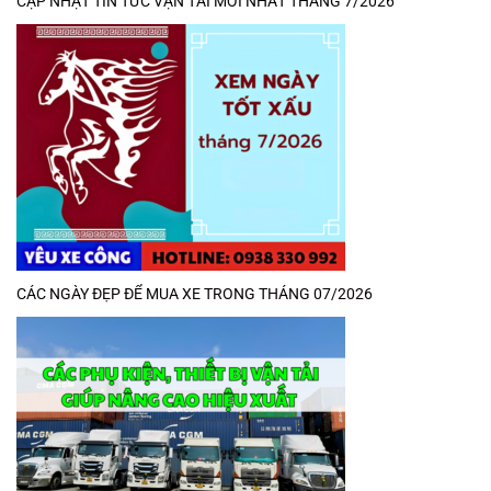
CẬP NHẬT TIN TỨC VẬN TẢI MỚI NHẤT THÁNG 7/2026
CÁC NGÀY ĐẸP ĐỂ MUA XE TRONG THÁNG 07/2026