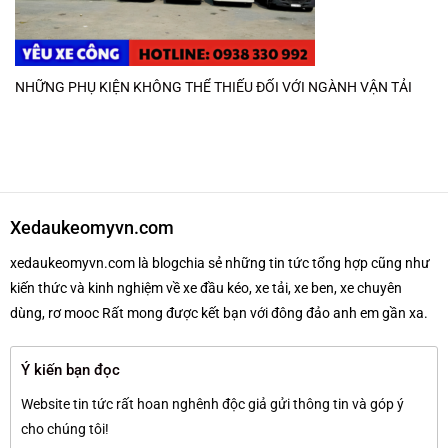
NHỮNG PHỤ KIỆN KHÔNG THỂ THIẾU ĐỐI VỚI NGÀNH VẬN TẢI
Xedaukeomyvn.com
xedaukeomyvn.com là blogchia sẻ những tin tức tổng hợp cũng như
kiến thức và kinh nghiệm về xe đầu kéo, xe tải, xe ben, xe chuyên
dùng, rơ mooc Rất mong được kết bạn với đông đảo anh em gần xa.
Ý kiến bạn đọc
Website tin tức rất hoan nghênh độc giả gửi thông tin và góp ý
cho chúng tôi!