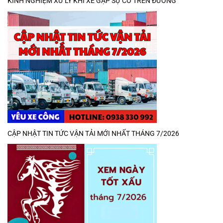
KINH NGHIỆM XỬ LÝ KHI XE GẶP SỰ CỐ TRÊN ĐƯỜNG
CẬP NHẬT TIN TỨC VẬN TẢI MỚI NHẤT THÁNG 7/2026