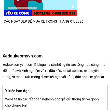
CÁC NGÀY ĐẸP ĐỂ MUA XE TRONG THÁNG 07/2026
Xedaukeomyvn.com
xedaukeomyvn.com là blogchia sẻ những tin tức tổng hợp cũng như
kiến thức và kinh nghiệm về xe đầu kéo, xe tải, xe ben, xe chuyên
dùng, rơ mooc Rất mong được kết bạn với đông đảo anh em gần xa.
Ý kiến bạn đọc
Website tin tức rất hoan nghênh độc giả gửi thông tin và góp ý
cho chúng tôi!