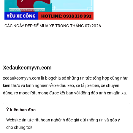
CÁC NGÀY ĐẸP ĐỂ MUA XE TRONG THÁNG 07/2026
Xedaukeomyvn.com
xedaukeomyvn.com là blogchia sẻ những tin tức tổng hợp cũng như
kiến thức và kinh nghiệm về xe đầu kéo, xe tải, xe ben, xe chuyên
dùng, rơ mooc Rất mong được kết bạn với đông đảo anh em gần xa.
Ý kiến bạn đọc
Website tin tức rất hoan nghênh độc giả gửi thông tin và góp ý
cho chúng tôi!