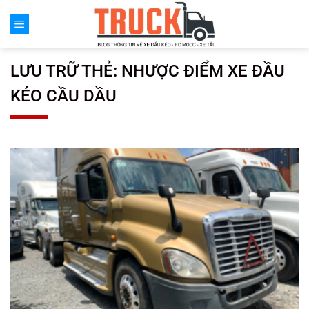
Chuyển
đến
nội
dung
LƯU TRỮ THẺ:
NHƯỢC ĐIỂM XE ĐẦU
KÉO CẦU DẦU