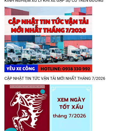
KINH NGHIỆM XỬ LÝ KHI XE GẶP SỰ CỐ TRÊN ĐƯỜNG
CẬP NHẬT TIN TỨC VẬN TẢI MỚI NHẤT THÁNG 7/2026