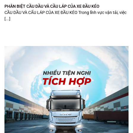
PHÂN BIỆT CẦU DẦU VÀ CẦU LÁP CỦA XE ĐẦU KÉO
CẦU DẦU VÀ CẤU LÁP CỦA XE ĐẦU KÉO Trong lĩnh vực vận tải, việc
[...]