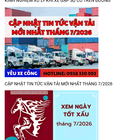
KINH NGHIỆM XỬ LÝ KHI XE GẶP SỰ CỐ TRÊN ĐƯỜNG
CẬP NHẬT TIN TỨC VẬN TẢI MỚI NHẤT THÁNG 7/2026