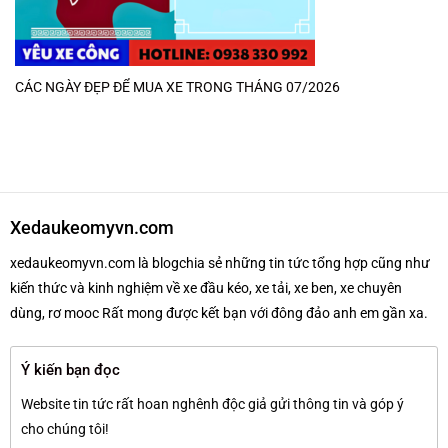
CÁC NGÀY ĐẸP ĐỂ MUA XE TRONG THÁNG 07/2026
Xedaukeomyvn.com
xedaukeomyvn.com là blogchia sẻ những tin tức tổng hợp cũng như
kiến thức và kinh nghiệm về xe đầu kéo, xe tải, xe ben, xe chuyên
dùng, rơ mooc Rất mong được kết bạn với đông đảo anh em gần xa.
Ý kiến bạn đọc
Website tin tức rất hoan nghênh độc giả gửi thông tin và góp ý
cho chúng tôi!