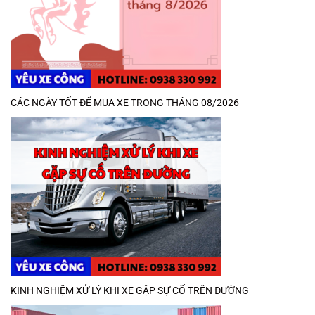
CÁC NGÀY TỐT ĐỂ MUA XE TRONG THÁNG 08/2026
KINH NGHIỆM XỬ LÝ KHI XE GẶP SỰ CỐ TRÊN ĐƯỜNG