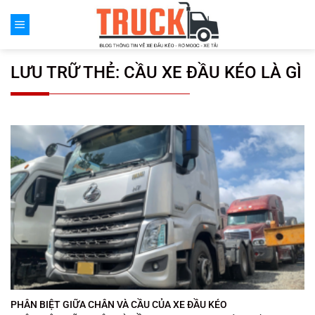
Chuyển
đến
nội
dung
LƯU TRỮ THẺ:
CẦU XE ĐẦU KÉO LÀ GÌ
PHÂN BIỆT GIỮA CHÂN VÀ CẦU CỦA XE ĐẦU KÉO