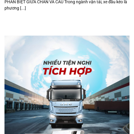
PHÂN BIỆT GIỮA CHÂN VÀ CẦU Trong ngành vận tải, xe đầu kéo là
phương [...]